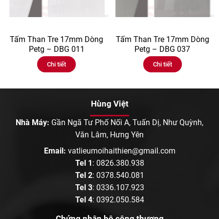
Tấm Than Tre 17mm Dòng
Tấm Than Tre 17mm Dòng
Petg – DBG 011
Petg – DBG 037
Chi tiết
Chi tiết
Hùng Việt
Nhà Máy:
Gần Ngã Tư Phố Nối A, Tuấn Dị, Như Quỳnh,
Văn Lâm, Hưng Yên
Email:
vatlieumoihaithien@gmail.com
Tel 1
:
0826.380.938
Tel 2
:
0378.540.081
Tel 3
:
0336.107.923
Tel 4
:
0392.050.584
Chứng nhận bộ công thương