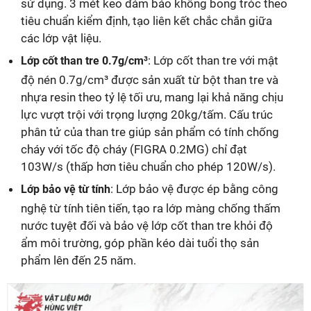
sử dụng. 3 mét keo đảm bảo không bong tróc theo
tiêu chuẩn kiểm định, tạo liên kết chắc chắn giữa
các lớp vật liệu.
: Lớp cốt than tre với mật
Lớp cốt than tre 0.7g/cm³
độ nén 0.7g/cm³ được sản xuất từ bột than tre và
nhựa resin theo tỷ lệ tối ưu, mang lại khả năng chịu
lực vượt trội với trọng lượng 20kg/tấm. Cấu trúc
phân tử của than tre giúp sản phẩm có tính chống
cháy với tốc độ cháy (FIGRA 0.2MG) chỉ đạt
103W/s (thấp hơn tiêu chuẩn cho phép 120W/s).
: Lớp bảo vệ được ép bằng công
Lớp bảo vệ từ tính
nghệ từ tính tiên tiến, tạo ra lớp màng chống thấm
nước tuyệt đối và bảo vệ lớp cốt than tre khỏi độ
ẩm môi trường, góp phần kéo dài tuổi thọ sản
phẩm lên đến 25 năm.