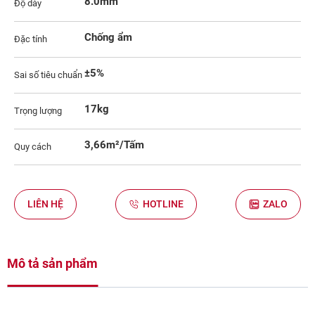
8.0mm
Độ dày
Chống ẩm
Đặc tính
±5%
Sai số tiêu chuẩn
17kg
Trọng lượng
3,66m²/Tấm
Quy cách
LIÊN HỆ
HOTLINE
ZALO
Mô tả sản phẩm