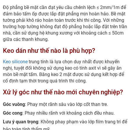
Độ phẳng bề mặt cần đạt yêu cầu chênh lệch ≤ 2mm/1m để
đảm bảo tấm ốp được lắp đặt phẳng mịn hoàn hảo. Bề mặt
tường phải khô ráo hoàn toàn trước khi thi công. Với những
trường hợp tường không đạt độ phẳng hoặc lắp đặt trên trần
nhà, cần sử dụng hệ khung xương với khoảng cách ≤ 50cm
giữa các thanh khung.
Keo dán như thế nào là phù hợp?
Keo silicone
trung tính là lựa chọn duy nhất được khuyến
nghị, tuyệt đối không sử dụng keo có tính axit vì sẽ gây ăn
mòn bề mặt tấm. Băng keo 2 mặt được sử dụng kết hợp để
cố định tạm thời trong quá trình thi công.
Xử lý góc như thế nào mới chuyên nghiệp?
Góc vuông
: Phay một rãnh sâu vào lớp cốt than tre.
Góc cong
: Phay nhiều rãnh với khoảng cách đều nhau.
Lưu ý quan trọng
: Không phay phạm vào lớp film trang trí để
bảo toàn tính thẩm mỹ.