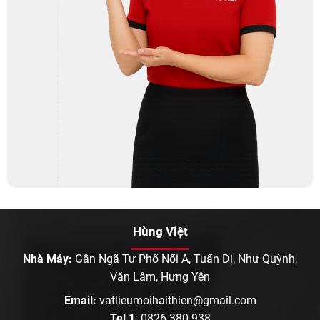
Hùng Việt
Nhà Máy:
Gần Ngã Tư Phố Nối A, Tuấn Dị, Như Quỳnh,
Văn Lâm, Hưng Yên
Email:
vatlieumoihaithien@gmail.com
Tel 1
:
0826.380.938