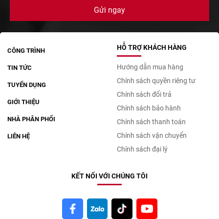
HỖ TRỢ KHÁCH HÀNG
CÔNG TRÌNH
Hướng dẫn mua hàng
TIN TỨC
Chính sách quyền riêng tư
TUYỂN DỤNG
Chính sách đổi trả
GIỚI THIỆU
Chính sách bảo hành
NHÀ PHÂN PHỐI
Chính sách thanh toán
Chính sách vận chuyển
LIÊN HỆ
Chính sách đại lý
KẾT NỐI VỚI CHÚNG TÔI