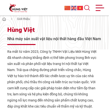
Giới thiệu
Hùng Việt
Hùng Việt
Luôn tin rằng mỗi ngôi nhà đều có thể thành
tác phẩm nghệ thuật, sứ mệnh của Hùng
Việt là giúp bạn hiện thực hóa điều đó bằng
Nhà máy sản xuất vật liệu nội thất hàng đầu Việt Nam
những sản phẩm
tấm ốp than tre cao cấp
,
an toàn và thẩm mỹ nhất.
Ra mắt từ năm 2023, Công ty TNHH Vật Liệu Mới Hùng Việt
đã nhanh chóng khẳng định vị thế tiên phong trong lĩnh vực
sản xuất và phân phối vật liệu trang trí nội thất tại Việt
Nam. Trải qua chặng đường phát triển vững chắc, Hùng
Việt tự hào trở thành đối tác chiến lược uy tín của các nhà
phân phối, chủ thầu thi công và kiến trúc sư toàn quốc. Với
cam kết cung cấp các giải pháp toàn diện như tấm ốp than
tre, lam sóng và hệ phụ kiện đồng bộ, chúng tôi không
ngừng nỗ lực mang đến những sản phẩm chất lượng cao,
đáp ứng khắt khe các tiêu chuẩn về thẩm mỹ và kỹ thuật.