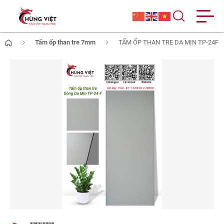
Tấm ốp than tre 7mm
TẤM ỐP THAN TRE DA MỊN TP-24F