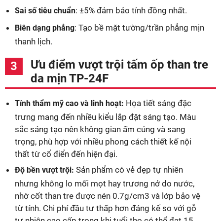
: ±5% đảm bảo tính đồng nhất.
Sai số tiêu chuẩn
: Tạo bề mặt tường/trần phẳng mịn
Biên dạng phẳng
thanh lịch.
Ưu điểm vượt trội tấm ốp than tre
da mịn TP-24F
Họa tiết sáng đặc
Tính thẩm mỹ cao và linh hoạt:
trưng mang đến nhiều kiểu lắp đặt sáng tạo. Màu
sắc sáng tạo nên không gian ấm cúng và sang
trọng, phù hợp với nhiều phong cách thiết kế nội
thất từ cổ điển đến hiện đại.
Sản phẩm có vẻ đẹp tự nhiên
Độ bền vượt trội:
nhưng không lo mối mọt hay trương nở do nước,
nhờ cốt than tre được nén 0.7g/cm3 và lớp bảo vệ
từ tính. Chi phí đầu tư thấp hơn đáng kể so với gỗ
tự nhiên cao cấp trong khi tuổi thọ có thể đạt 15