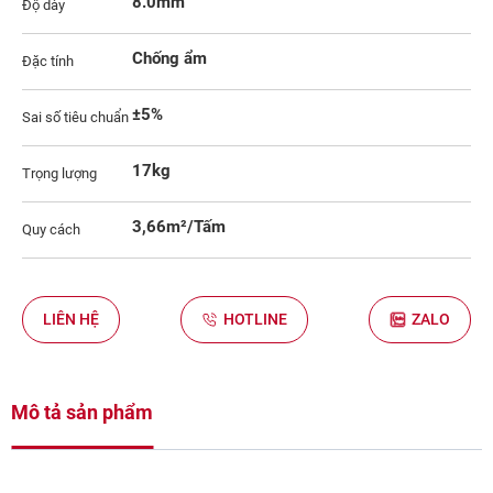
8.0mm
Độ dày
Chống ẩm
Đặc tính
±5%
Sai số tiêu chuẩn
17kg
Trọng lượng
3,66m²/Tấm
Quy cách
LIÊN HỆ
HOTLINE
ZALO
Mô tả sản phẩm