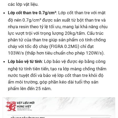
các lớp vật liệu.
: Lớp cốt than tre với mật
Lớp cốt than tre 0.7g/cm³
độ nén 0.7g/cm³ được sản xuất từ bột than tre và
nhựa resin theo tỷ lệ tối ưu, mang lại khả năng chịu
lực vượt trội với trọng lượng 20kg/tấm. Cấu trúc
phân tử của than tre giúp sản phẩm có tính chống
cháy với tốc độ cháy (FIGRA 0.2MG) chỉ đạt
103W/s (thấp hơn tiêu chuẩn cho phép 120W/s).
: Lớp bảo vệ được ép bằng công
Lớp bảo vệ từ tính
nghệ từ tính tiên tiến, tạo ra lớp màng chống thấm
nước tuyệt đối và bảo vệ lớp cốt than tre khỏi độ
ẩm môi trường, góp phần kéo dài tuổi thọ sản
phẩm lên đến 25 năm.