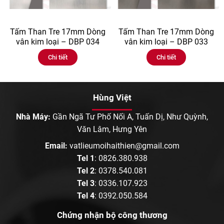
Tấm Than Tre 17mm Dòng
Tấm Than Tre 17mm Dòng
vân kim loại – DBP 034
vân kim loại – DBP 033
Chi tiết
Chi tiết
Hùng Việt
Nhà Máy:
Gần Ngã Tư Phố Nối A, Tuấn Dị, Như Quỳnh,
Văn Lâm, Hưng Yên
Email:
vatlieumoihaithien@gmail.com
Tel 1
:
0826.380.938
Tel 2
:
0378.540.081
Tel 3
:
0336.107.923
Tel 4
:
0392.050.584
Chứng nhận bộ công thương