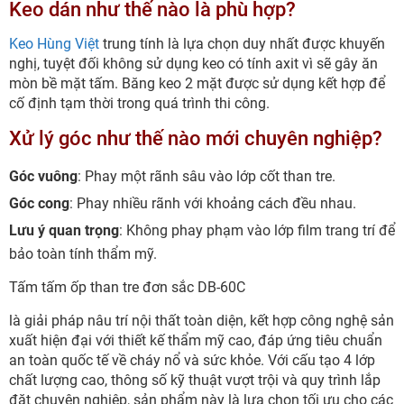
Keo dán như thế nào là phù hợp?
Keo Hùng Việt
trung tính là lựa chọn duy nhất được khuyến
nghị, tuyệt đối không sử dụng keo có tính axit vì sẽ gây ăn
mòn bề mặt tấm. Băng keo 2 mặt được sử dụng kết hợp để
cố định tạm thời trong quá trình thi công.
Xử lý góc như thế nào mới chuyên nghiệp?
Góc vuông
: Phay một rãnh sâu vào lớp cốt than tre.
Góc cong
: Phay nhiều rãnh với khoảng cách đều nhau.
Lưu ý quan trọng
: Không phay phạm vào lớp film trang trí để
bảo toàn tính thẩm mỹ.
Tấm tấm ốp than tre đơn sắc DB-60C
là giải pháp nâu trí nội thất toàn diện, kết hợp công nghệ sản
xuất hiện đại với thiết kế thẩm mỹ cao, đáp ứng tiêu chuẩn
an toàn quốc tế về cháy nổ và sức khỏe. Với cấu tạo 4 lớp
chất lượng cao, thông số kỹ thuật vượt trội và quy trình lắp
đặt chuyên nghiệp, sản phẩm này là lựa chọn tối ưu cho các