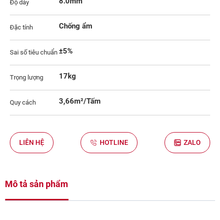
8.0mm
Độ dày
Chống ẩm
Đặc tính
±5%
Sai số tiêu chuẩn
17kg
Trọng lượng
3,66m²/Tấm
Quy cách
LIÊN HỆ
HOTLINE
ZALO
Mô tả sản phẩm