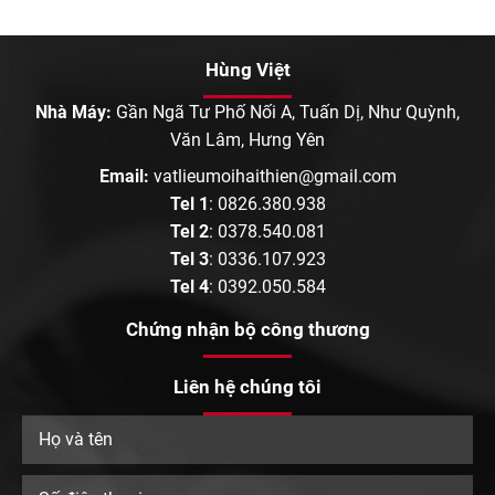
Hùng Việt
Nhà Máy:
Gần Ngã Tư Phố Nối A, Tuấn Dị, Như Quỳnh,
Văn Lâm, Hưng Yên
Email:
vatlieumoihaithien@gmail.com
Tel 1
:
0826.380.938
Tel 2
:
0378.540.081
Tel 3
:
0336.107.923
Tel 4
:
0392.050.584
Chứng nhận bộ công thương
Liên hệ chúng tôi