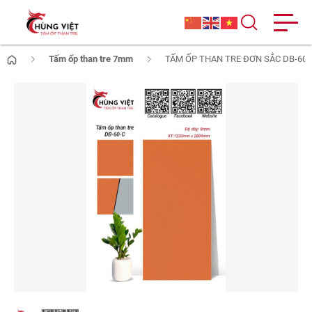
Tấm ốp than tre 7mm
TẤM ỐP THAN TRE ĐƠN SẮC DB-60