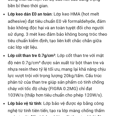
bền bỉ theo thời gian.
: Lớp keo HMA (hot melt
Lớp keo dán E0 an toàn
adhesive) đạt tiêu chuẩn E0 về formaldehyde, đảm
bảo không độc hại và an toàn tuyệt đối cho người
sử dụng. 3 mét keo đảm bảo không bong tróc theo
tiêu chuẩn kiểm định, tạo liên kết chắc chắn giữa
các lớp vật liệu.
: Lớp cốt than tre với mật
Lớp cốt than tre 0.7g/cm³
độ nén 0.7g/cm³ được sản xuất từ bột than tre và
nhựa resin theo tỷ lệ tối ưu, mang lại khả năng chịu
lực vượt trội với trọng lượng 20kg/tấm. Cấu trúc
phân tử của than tre giúp sản phẩm có tính chống
cháy với tốc độ cháy (FIGRA 0.2MG) chỉ đạt
103W/s (thấp hơn tiêu chuẩn cho phép 120W/s).
: Lớp bảo vệ được ép bằng công
Lớp bảo vệ từ tính
nghệ từ tính tiên tiến, tạo ra lớp màng chống thấm