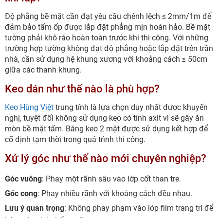
Độ phẳng bề mặt cần đạt yêu cầu chênh lệch ≤ 2mm/1m để
đảm bảo tấm ốp được lắp đặt phẳng mịn hoàn hảo. Bề mặt
tường phải khô ráo hoàn toàn trước khi thi công. Với những
trường hợp tường không đạt độ phẳng hoặc lắp đặt trên trần
nhà, cần sử dụng hệ khung xương với khoảng cách ≤ 50cm
giữa các thanh khung.
Keo dán như thế nào là phù hợp?
Keo Hùng Việt
trung tính là lựa chọn duy nhất được khuyến
nghị, tuyệt đối không sử dụng keo có tính axit vì sẽ gây ăn
mòn bề mặt tấm. Băng keo 2 mặt được sử dụng kết hợp để
cố định tạm thời trong quá trình thi công.
Xử lý góc như thế nào mới chuyên nghiệp?
Góc vuông
: Phay một rãnh sâu vào lớp cốt than tre.
Góc cong
: Phay nhiều rãnh với khoảng cách đều nhau.
Lưu ý quan trọng
: Không phay phạm vào lớp film trang trí để