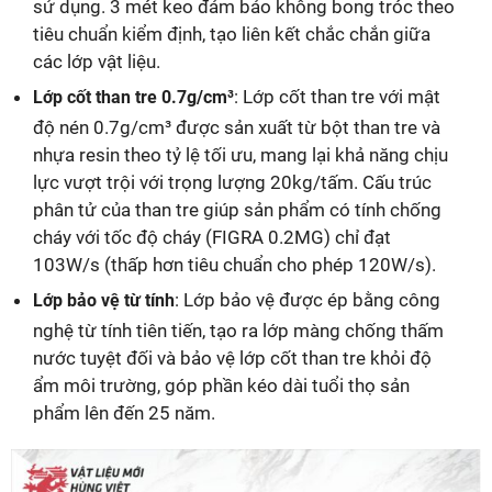
sử dụng. 3 mét keo đảm bảo không bong tróc theo
tiêu chuẩn kiểm định, tạo liên kết chắc chắn giữa
các lớp vật liệu.
: Lớp cốt than tre với mật
Lớp cốt than tre 0.7g/cm³
độ nén 0.7g/cm³ được sản xuất từ bột than tre và
nhựa resin theo tỷ lệ tối ưu, mang lại khả năng chịu
lực vượt trội với trọng lượng 20kg/tấm. Cấu trúc
phân tử của than tre giúp sản phẩm có tính chống
cháy với tốc độ cháy (FIGRA 0.2MG) chỉ đạt
103W/s (thấp hơn tiêu chuẩn cho phép 120W/s).
: Lớp bảo vệ được ép bằng công
Lớp bảo vệ từ tính
nghệ từ tính tiên tiến, tạo ra lớp màng chống thấm
nước tuyệt đối và bảo vệ lớp cốt than tre khỏi độ
ẩm môi trường, góp phần kéo dài tuổi thọ sản
phẩm lên đến 25 năm.