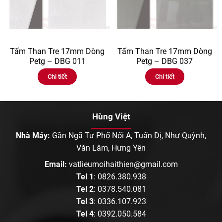
Tấm Than Tre 17mm Dòng
Tấm Than Tre 17mm Dòng
Petg – DBG 011
Petg – DBG 037
Chi tiết
Chi tiết
Hùng Việt
Nhà Máy:
Gần Ngã Tư Phố Nối A, Tuấn Dị, Như Quỳnh,
Văn Lâm, Hưng Yên
Email:
vatlieumoihaithien@gmail.com
Tel 1
:
0826.380.938
Tel 2
:
0378.540.081
Tel 3
:
0336.107.923
Tel 4
:
0392.050.584