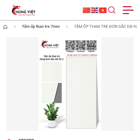
Tấm ốp than tre 7mm
TẤM ỐP THAN TRE ĐƠN SẮC DB-92