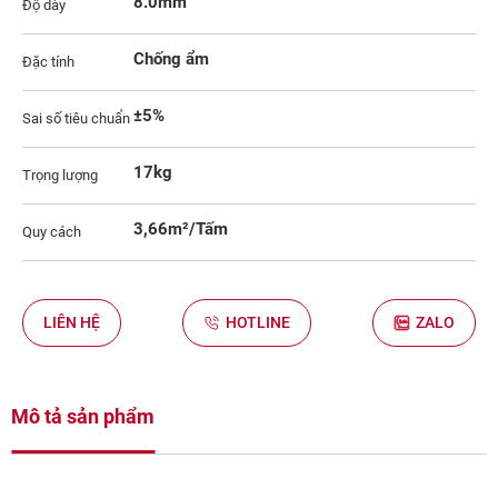
8.0mm
Độ dày
Chống ẩm
Đặc tính
±5%
Sai số tiêu chuẩn
17kg
Trọng lượng
3,66m²/Tấm
Quy cách
LIÊN HỆ
HOTLINE
ZALO
Mô tả sản phẩm