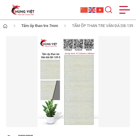
Tấm ốp than tre 7mm
TẤM ỐP THAN TRE VÂN ĐÁ DB-139S