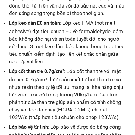
đồng thời tái hiện vân đá với độ sắc nét cao và màu
đen sáng sang trọng bền bỉ theo thời gian.
: Lớp keo HMA (hot melt
Lớp keo dán E0 an toàn
adhesive) đạt tiêu chuẩn E0 về formaldehyde, đảm
bảo không độc hại và an toàn tuyệt đối cho người
sử dụng. 3 mét keo đảm bảo không bong tróc theo
tiêu chuẩn kiểm định, tạo liên kết chắc chắn giữa
các lớp vật liệu.
: Lớp cốt than tre với mật
Lớp cốt than tre 0.7g/cm³
độ nén 0.7g/cm³ được sản xuất từ bột than tre và
nhựa resin theo tỷ lệ tối ưu, mang lại khả năng chịu
lực vượt trội với trọng lượng 20kg/tấm. Cấu trúc
phân tử của than tre giúp sản phẩm có tính chống
cháy với tốc độ cháy (FIGRA 0.2MG) chỉ đạt
103W/s (thấp hơn tiêu chuẩn cho phép 120W/s).
: Lớp bảo vệ được ép bằng công
Lớp bảo vệ từ tính