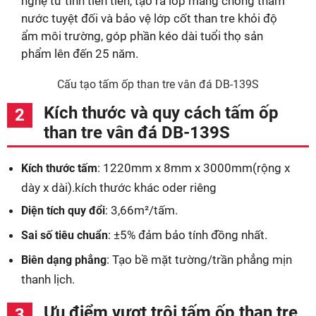
nghệ từ tính tiên tiến, tạo ra lớp màng chống thấm
nước tuyệt đối và bảo vệ lớp cốt than tre khỏi độ
ẩm môi trường, góp phần kéo dài tuổi thọ sản
phẩm lên đến 25 năm.
Cấu tạo tấm ốp than tre vân đá DB-139S
Kích thước và quy cách tấm ốp
than tre vân đá DB-139S
: 1220mm x 8mm x 3000mm(rộng x
Kích thước tấm
dày x dài).kích thước khác oder riêng
: 3,66m²/tấm.
Diện tích quy đổi
: ±5% đảm bảo tính đồng nhất.
Sai số tiêu chuẩn
: Tạo bề mặt tường/trần phẳng mịn
Biên dạng phẳng
thanh lịch.
Ưu điểm vượt trội tấm ốp than tre