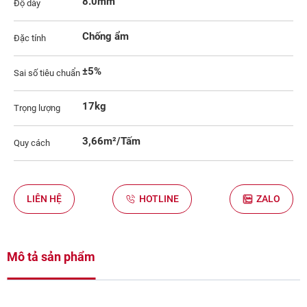
8.0mm
Độ dày
Chống ẩm
Đặc tính
±5%
Sai số tiêu chuẩn
17kg
Trọng lượng
3,66m²/Tấm
Quy cách
LIÊN HỆ
HOTLINE
ZALO
Mô tả sản phẩm