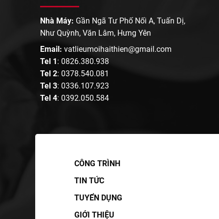
Nhà Máy:
Gần Ngã Tư Phố Nối A, Tuấn Dị,
Như Quỳnh, Văn Lâm, Hưng Yên
Email:
vatlieumoihaithien@gmail.com
Tel 1
:
0826.380.938
Tel 2
:
0378.540.081
Tel 3
:
0336.107.923
Tel 4
:
0392.050.584
CÔNG TRÌNH
TIN TỨC
TUYỂN DỤNG
GIỚI THIỆU