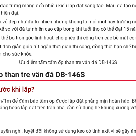
 đặc trưng mang đến nhiều kiểu lắp đặt sáng tạo. Màu đá tạo n
 hiện đại.
vẻ đẹp như đá tự nhiên nhưng không lo mối mọt hay trương nở
kể so với đá tự nhiên cao cấp trong khi tuổi thọ có thể đạt 15 n
ể bo tròn góc linh hoạt, cho phép thi công trên các bề mặt co
t đơn giản giúp rút ngắn thời gian thi công, đồng thời hạn chế 
n cho sức khỏe.
Ưu điểm tấm tấm ốp than tre vân đá DB-146S
p than tre vân đá DB-146S
ước khi lắp?
/1m để đảm bảo tấm ốp được lắp đặt phẳng mịn hoàn hảo. Bề m
ẳng hoặc lắp đặt trên trần nhà, cần sử dụng hệ khung xương v
huyến nghị, tuyệt đối không sử dụng keo có tính axit vì sẽ gâ