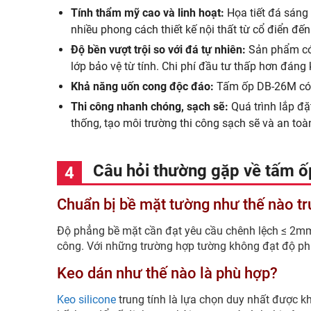
Tính thẩm mỹ cao và linh hoạt:
Họa tiết đá sáng
nhiều phong cách thiết kế nội thất từ cổ điển đến
Độ bền vượt trội so với đá tự nhiên:
Sản phẩm có 
lớp bảo vệ từ tính. Chi phí đầu tư thấp hơn đáng 
Khả năng uốn cong độc đáo:
Tấm ốp DB-26M có th
Thi công nhanh chóng, sạch sẽ:
Quá trình lắp đặ
thống, tạo môi trường thi công sạch sẽ và an toà
Câu hỏi thường gặp về tấm ố
Chuẩn bị bề mặt tường như thế nào tr
Độ phẳng bề mặt cần đạt yêu cầu chênh lệch ≤ 2mm
công. Với những trường hợp tường không đạt độ ph
Keo dán như thế nào là phù hợp?
Keo silicone
trung tính là lựa chọn duy nhất được k