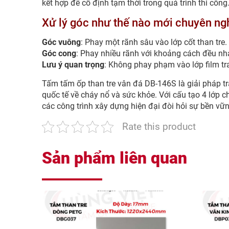
kết hợp để cố định tạm thời trong quá trình thi công
Xử lý góc như thế nào mới chuyên ng
Góc vuông
: Phay một rãnh sâu vào lớp cốt than tre.
Góc cong
: Phay nhiều rãnh với khoảng cách đều nh
Lưu ý quan trọng
: Không phay phạm vào lớp film tr
Tấm tấm ốp than tre vân đá DB-146S là giải pháp tra
quốc tế về cháy nổ và sức khỏe. Với cấu tạo 4 lớp c
các công trình xây dựng hiện đại đòi hỏi sự bền vữ
Rate this product
Sản phẩm liên quan