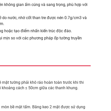
ên không gian ấm cúng và sang trọng, phù hợp với
 do nước, nhờ cốt than tre được nén 0.7g/cm3 và
ăm.
ng hoặc tạo điểm nhấn kiến trúc độc đáo.
bụi mịn so với các phương pháp ốp tường truyền
ặt tường phải khô ráo hoàn toàn trước khi thi
ới khoảng cách ≤ 50cm giữa các thanh khung.
y ăn mòn bề mặt tấm. Băng keo 2 mặt được sử dụng