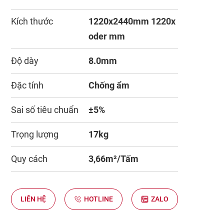
Kích thước
1220x2440mm 1220x
oder mm
Độ dày
8.0mm
Đặc tính
Chống ẩm
Sai số tiêu chuẩn
±5%
Trọng lượng
17kg
Quy cách
3,66m²/Tấm
LIÊN HỆ
HOTLINE
ZALO