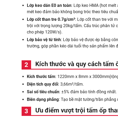
Lớp keo dán E0 an toàn
: Lớp keo HMA (hot melt 
mét keo đảm bảo không bong tróc theo tiêu chuẩn 
Lớp cốt than tre 0.7g/cm³
: Lớp cốt than tre với 
trội với trọng lượng 20kg/tấm. Cấu trúc phân tử
cho phép 120W/s).
Lớp bảo vệ từ tính
: Lớp bảo vệ được ép bằng công
trường, góp phần kéo dài tuổi thọ sản phẩm lên
Kích thước và quy cách tấm 
Kích thước tấm
: 1220mm x 8mm x 3000mm(rộng x 
Diện tích quy đổi
: 3,66m²/tấm.
Sai số tiêu chuẩn
: ±5% đảm bảo tính đồng nhất.
Biên dạng phẳng
: Tạo bề mặt tường/trần phẳng 
Ưu điểm vượt trội tấm ốp th