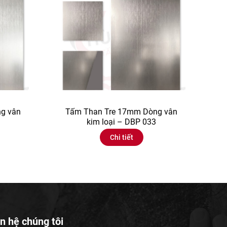
g vân
Tấm Than Tre 17mm Dòng vân
kim loại – DBP 033
Chi tiết
n hệ chúng tôi