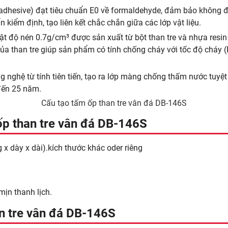
adhesive) đạt tiêu chuẩn E0 về formaldehyde, đảm bảo không độ
kiểm định, tạo liên kết chắc chắn giữa các lớp vật liệu.
mật độ nén 0.7g/cm³ được sản xuất từ bột than tre và nhựa resin 
 của than tre giúp sản phẩm có tính chống cháy với tốc độ cháy
 nghệ từ tính tiên tiến, tạo ra lớp màng chống thấm nước tuyệt
 đến 25 năm.
Cấu tạo tấm ốp than tre vân đá DB-146S
ốp than tre vân đá DB-146S
dày x dài).kích thước khác oder riêng
mịn thanh lịch.
an tre vân đá DB-146S