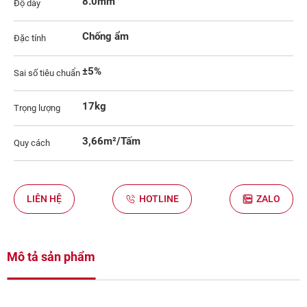
8.0mm
Độ dày
Chống ẩm
Đặc tính
±5%
Sai số tiêu chuẩn
17kg
Trọng lượng
3,66m²/Tấm
Quy cách
LIÊN HỆ
HOTLINE
ZALO
Mô tả sản phẩm