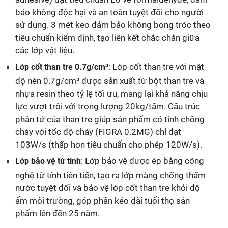
bảo không độc hại và an toàn tuyệt đối cho người
sử dụng. 3 mét keo đảm bảo không bong tróc theo
tiêu chuẩn kiểm định, tạo liên kết chắc chắn giữa
các lớp vật liệu.
: Lớp cốt than tre với mật
Lớp cốt than tre 0.7g/cm³
độ nén 0.7g/cm³ được sản xuất từ bột than tre và
nhựa resin theo tỷ lệ tối ưu, mang lại khả năng chịu
lực vượt trội với trọng lượng 20kg/tấm. Cấu trúc
phân tử của than tre giúp sản phẩm có tính chống
cháy với tốc độ cháy (FIGRA 0.2MG) chỉ đạt
103W/s (thấp hơn tiêu chuẩn cho phép 120W/s).
: Lớp bảo vệ được ép bằng công
Lớp bảo vệ từ tính
nghệ từ tính tiên tiến, tạo ra lớp màng chống thấm
nước tuyệt đối và bảo vệ lớp cốt than tre khỏi độ
ẩm môi trường, góp phần kéo dài tuổi thọ sản
phẩm lên đến 25 năm.