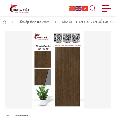
Tấm ốp than tre 7mm
TẤM ỐP THAN TRE VÂN GỖ CAO CẤP