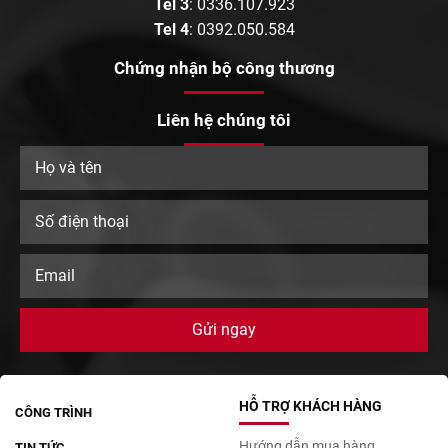
Tel 3
:
0336.107.923
Tel 4
:
0392.050.584
Chứng nhận bộ công thương
Liên hệ chúng tôi
HỖ TRỢ KHÁCH HÀNG
CÔNG TRÌNH
Hướng dẫn mua hàng
TIN TỨC