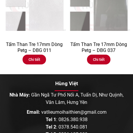
Tấm Than Tre 17mm Dòng
Tấm Than Tre 17mm Dòng
Petg – DBG 011
Petg – DBG 037
Chi tiết
Chi tiết
Hùng Việt
Nhà Máy:
Gần Ngã Tư Phố Nối A, Tuấn Dị, Như Quỳnh,
Văn Lâm, Hưng Yên
Email:
vatlieumoihaithien@gmail.com
Tel 1
:
0826.380.938
Tel 2
:
0378.540.081