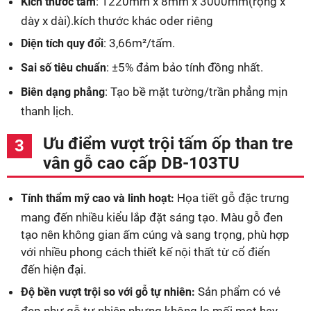
: 1220mm x 8mm x 3000mm(rộng x
Kích thước tấm
dày x dài).kích thước khác oder riêng
: 3,66m²/tấm.
Diện tích quy đổi
: ±5% đảm bảo tính đồng nhất.
Sai số tiêu chuẩn
: Tạo bề mặt tường/trần phẳng mịn
Biên dạng phẳng
thanh lịch.
Ưu điểm vượt trội tấm ốp than tre
vân gỗ cao cấp DB-103TU
Họa tiết gỗ đặc trưng
Tính thẩm mỹ cao và linh hoạt:
mang đến nhiều kiểu lắp đặt sáng tạo. Màu gỗ đen
tạo nên không gian ấm cúng và sang trọng, phù hợp
với nhiều phong cách thiết kế nội thất từ cổ điển
đến hiện đại.
Sản phẩm có vẻ
Độ bền vượt trội so với gỗ tự nhiên:
đẹp như gỗ tự nhiên nhưng không lo mối mọt hay