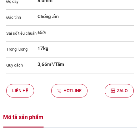
8.0mm
Độ dày
Chống ẩm
Đặc tính
±5%
Sai số tiêu chuẩn
17kg
Trọng lượng
3,66m²/Tấm
Quy cách
LIÊN HỆ
HOTLINE
ZALO
Mô tả sản phẩm