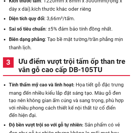
: 1220mm x 8mm x 3000mm(rộng x
Kích thước tấm
dày x dài).kích thước khác oder riêng
: 3,66m²/tấm.
Diện tích quy đổi
: ±5% đảm bảo tính đồng nhất.
Sai số tiêu chuẩn
: Tạo bề mặt tường/trần phẳng mịn
Biên dạng phẳng
thanh lịch.
Ưu điểm vượt trội tấm ốp than tre
vân gỗ cao cấp DB-105TU
Họa tiết gỗ đặc trưng
Tính thẩm mỹ cao và linh hoạt:
mang đến nhiều kiểu lắp đặt sáng tạo. Màu gỗ đen
tạo nên không gian ấm cúng và sang trọng, phù hợp
với nhiều phong cách thiết kế nội thất từ cổ điển
đến hiện đại.
Sản phẩm có vẻ
Độ bền vượt trội so với gỗ tự nhiên:
đẹp như gỗ tự nhiên nhưng không lo mối mọt hay