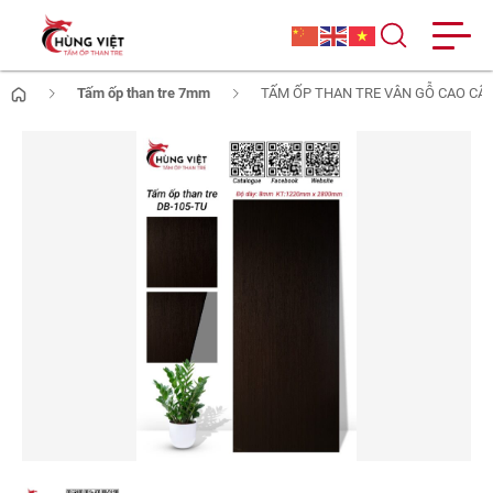
Tấm ốp than tre 7mm
TẤM ỐP THAN TRE VÂN GỖ CAO CẤP