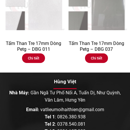
Tấm Than Tre 17mm Dòng
Tấm Than Tre 17mm Dòng
Petg – DBG 011
Petg – DBG 037
Chi tiết
Chi tiết
Hùng Việt
Nhà Máy:
Gần Ngã Tư Phố Nối A, Tuấn Dị, Như Quỳnh,
Văn Lâm, Hưng Yên
Email:
vatlieumoihaithien@gmail.com
Tel 1
:
0826.380.938
Tel 2
:
0378.540.081