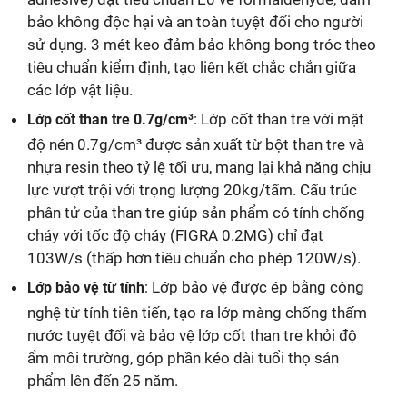
bảo không độc hại và an toàn tuyệt đối cho người
sử dụng. 3 mét keo đảm bảo không bong tróc theo
tiêu chuẩn kiểm định, tạo liên kết chắc chắn giữa
các lớp vật liệu.
: Lớp cốt than tre với mật
Lớp cốt than tre 0.7g/cm³
độ nén 0.7g/cm³ được sản xuất từ bột than tre và
nhựa resin theo tỷ lệ tối ưu, mang lại khả năng chịu
lực vượt trội với trọng lượng 20kg/tấm. Cấu trúc
phân tử của than tre giúp sản phẩm có tính chống
cháy với tốc độ cháy (FIGRA 0.2MG) chỉ đạt
103W/s (thấp hơn tiêu chuẩn cho phép 120W/s).
: Lớp bảo vệ được ép bằng công
Lớp bảo vệ từ tính
nghệ từ tính tiên tiến, tạo ra lớp màng chống thấm
nước tuyệt đối và bảo vệ lớp cốt than tre khỏi độ
ẩm môi trường, góp phần kéo dài tuổi thọ sản
phẩm lên đến 25 năm.