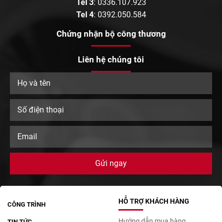
Tel 3
:
0336.107.923
Tel 4
:
0392.050.584
Chứng nhận bộ công thương
Liên hệ chúng tôi
HỖ TRỢ KHÁCH HÀNG
CÔNG TRÌNH
Hướng dẫn mua hàng
TIN TỨC