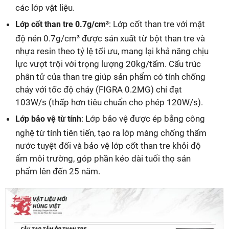
các lớp vật liệu.
: Lớp cốt than tre với mật
Lớp cốt than tre 0.7g/cm³
độ nén 0.7g/cm³ được sản xuất từ bột than tre và
nhựa resin theo tỷ lệ tối ưu, mang lại khả năng chịu
lực vượt trội với trọng lượng 20kg/tấm. Cấu trúc
phân tử của than tre giúp sản phẩm có tính chống
cháy với tốc độ cháy (FIGRA 0.2MG) chỉ đạt
103W/s (thấp hơn tiêu chuẩn cho phép 120W/s).
: Lớp bảo vệ được ép bằng công
Lớp bảo vệ từ tính
nghệ từ tính tiên tiến, tạo ra lớp màng chống thấm
nước tuyệt đối và bảo vệ lớp cốt than tre khỏi độ
ẩm môi trường, góp phần kéo dài tuổi thọ sản
phẩm lên đến 25 năm.