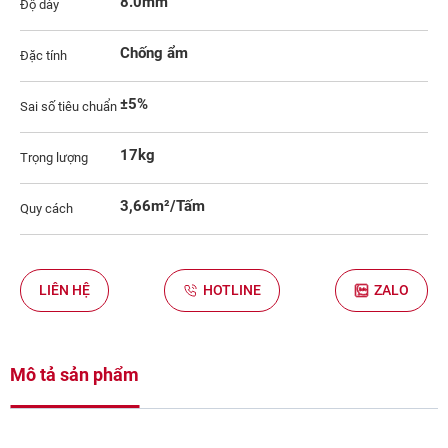
8.0mm
Độ dày
Chống ẩm
Đặc tính
±5%
Sai số tiêu chuẩn
17kg
Trọng lượng
3,66m²/Tấm
Quy cách
LIÊN HỆ
HOTLINE
ZALO
Mô tả sản phẩm