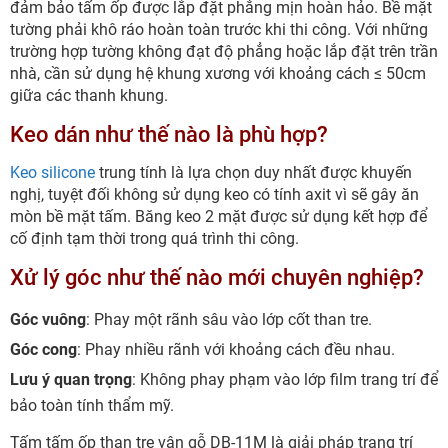
đảm bảo tấm ốp được lắp đặt phẳng mịn hoàn hảo. Bề mặt
tường phải khô ráo hoàn toàn trước khi thi công. Với những
trường hợp tường không đạt độ phẳng hoặc lắp đặt trên trần
nhà, cần sử dụng hệ khung xương với khoảng cách ≤ 50cm
giữa các thanh khung.
Keo dán như thế nào là phù hợp?
Keo silicone
trung tính là lựa chọn duy nhất được khuyến
nghị, tuyệt đối không sử dụng keo có tính axit vì sẽ gây ăn
mòn bề mặt tấm. Băng keo 2 mặt được sử dụng kết hợp để
cố định tạm thời trong quá trình thi công.
Xử lý góc như thế nào mới chuyên nghiệp?
Góc vuông
: Phay một rãnh sâu vào lớp cốt than tre.
Góc cong
: Phay nhiều rãnh với khoảng cách đều nhau.
Lưu ý quan trọng
: Không phay phạm vào lớp film trang trí để
bảo toàn tính thẩm mỹ.
Tấm tấm ốp than tre vân gỗ DB-11M là giải pháp trang trí