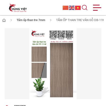
Tấm ốp than tre 7mm
TẤM ỐP THAN TRE VÂN GỖ DB-11M