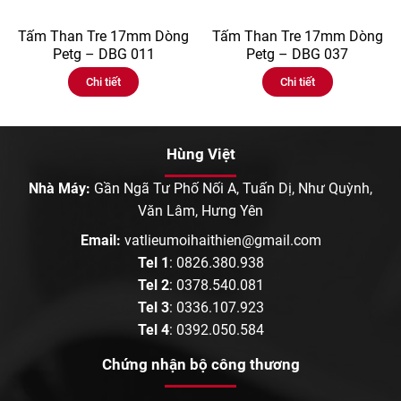
Tấm Than Tre 17mm Dòng
Tấm Than Tre 17mm Dòng
Petg – DBG 011
Petg – DBG 037
Chi tiết
Chi tiết
Hùng Việt
Nhà Máy:
Gần Ngã Tư Phố Nối A, Tuấn Dị, Như Quỳnh,
Văn Lâm, Hưng Yên
Email:
vatlieumoihaithien@gmail.com
Tel 1
:
0826.380.938
Tel 2
:
0378.540.081
Tel 3
:
0336.107.923
Tel 4
:
0392.050.584
Chứng nhận bộ công thương