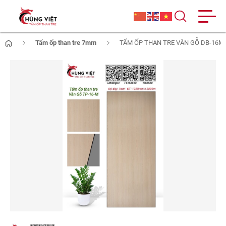
Tấm ốp than tre 7mm
TẤM ỐP THAN TRE VÂN GỖ DB-16M