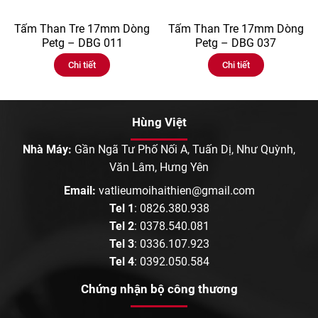
Tấm Than Tre 17mm Dòng
Tấm Than Tre 17mm Dòng
Petg – DBG 011
Petg – DBG 037
Chi tiết
Chi tiết
Hùng Việt
Nhà Máy:
Gần Ngã Tư Phố Nối A, Tuấn Dị, Như Quỳnh,
Văn Lâm, Hưng Yên
Email:
vatlieumoihaithien@gmail.com
Tel 1
:
0826.380.938
Tel 2
:
0378.540.081
Tel 3
:
0336.107.923
Tel 4
:
0392.050.584
Chứng nhận bộ công thương