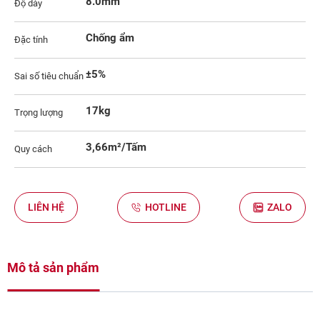
8.0mm
Độ dày
Chống ẩm
Đặc tính
±5%
Sai số tiêu chuẩn
17kg
Trọng lượng
3,66m²/Tấm
Quy cách
LIÊN HỆ
HOTLINE
ZALO
Mô tả sản phẩm