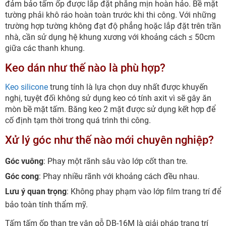
đảm bảo tấm ốp được lắp đặt phẳng mịn hoàn hảo. Bề mặt
tường phải khô ráo hoàn toàn trước khi thi công. Với những
trường hợp tường không đạt độ phẳng hoặc lắp đặt trên trần
nhà, cần sử dụng hệ khung xương với khoảng cách ≤ 50cm
giữa các thanh khung.
Keo dán như thế nào là phù hợp?
Keo silicone
trung tính là lựa chọn duy nhất được khuyến
nghị, tuyệt đối không sử dụng keo có tính axit vì sẽ gây ăn
mòn bề mặt tấm. Băng keo 2 mặt được sử dụng kết hợp để
cố định tạm thời trong quá trình thi công.
Xử lý góc như thế nào mới chuyên nghiệp?
Góc vuông
: Phay một rãnh sâu vào lớp cốt than tre.
Góc cong
: Phay nhiều rãnh với khoảng cách đều nhau.
Lưu ý quan trọng
: Không phay phạm vào lớp film trang trí để
bảo toàn tính thẩm mỹ.
Tấm tấm ốp than tre vân gỗ DB-16M là giải pháp trang trí