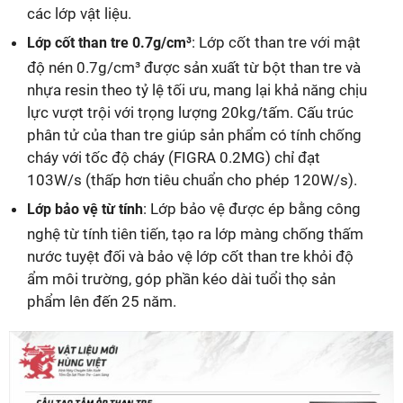
các lớp vật liệu.
: Lớp cốt than tre với mật
Lớp cốt than tre 0.7g/cm³
độ nén 0.7g/cm³ được sản xuất từ bột than tre và
nhựa resin theo tỷ lệ tối ưu, mang lại khả năng chịu
lực vượt trội với trọng lượng 20kg/tấm. Cấu trúc
phân tử của than tre giúp sản phẩm có tính chống
cháy với tốc độ cháy (FIGRA 0.2MG) chỉ đạt
103W/s (thấp hơn tiêu chuẩn cho phép 120W/s).
: Lớp bảo vệ được ép bằng công
Lớp bảo vệ từ tính
nghệ từ tính tiên tiến, tạo ra lớp màng chống thấm
nước tuyệt đối và bảo vệ lớp cốt than tre khỏi độ
ẩm môi trường, góp phần kéo dài tuổi thọ sản
phẩm lên đến 25 năm.