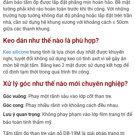
đảm bảo tấm ốp được lắp đặt phẳng mịn hoàn hảo. Bề mặt
tường phải khô ráo hoàn toàn trước khi thi công. Với những
trường hợp tường không đạt độ phẳng hoặc lắp đặt trên trần
nhà, cần sử dụng hệ khung xương với khoảng cách ≤ 50cm
giữa các thanh khung.
Keo dán như thế nào là phù hợp?
Keo silicone
trung tính là lựa chọn duy nhất được khuyến
nghị, tuyệt đối không sử dụng keo có tính axit vì sẽ gây ăn
mòn bề mặt tấm. Băng keo 2 mặt được sử dụng kết hợp để
cố định tạm thời trong quá trình thi công.
Xử lý góc như thế nào mới chuyên nghiệp?
Góc vuông
: Phay một rãnh sâu vào lớp cốt than tre.
Góc cong
: Phay nhiều rãnh với khoảng cách đều nhau.
Lưu ý quan trọng
: Không phay phạm vào lớp film trang trí để
bảo toàn tính thẩm mỹ.
Tấm tấm ốp than tre vân gỗ DB-19M là giải pháp trang trí