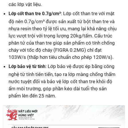
các lớp vật liệu.
: Lớp cốt than tre với mật
Lớp cốt than tre 0.7g/cm³
độ nén 0.7g/cm³ được sản xuất từ bột than tre và
nhựa resin theo tỷ lệ tối ưu, mang lại khả năng chịu
lực vượt trội với trọng lượng 20kg/tấm. Cấu trúc
phân tử của than tre giúp sản phẩm có tính chống
cháy với tốc độ cháy (FIGRA 0.2MG) chỉ đạt
103W/s (thấp hơn tiêu chuẩn cho phép 120W/s).
: Lớp bảo vệ được ép bằng công
Lớp bảo vệ từ tính
nghệ từ tính tiên tiến, tạo ra lớp màng chống thấm
nước tuyệt đối và bảo vệ lớp cốt than tre khỏi độ
ẩm môi trường, góp phần kéo dài tuổi thọ sản
phẩm lên đến 25 năm.