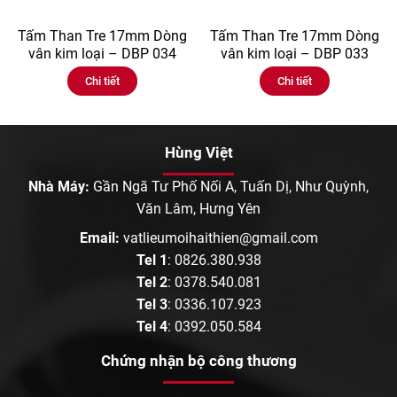
Tấm Than Tre 17mm Dòng
Tấm Than Tre 17mm Dòng
vân kim loại – DBP 034
vân kim loại – DBP 033
Chi tiết
Chi tiết
Hùng Việt
Nhà Máy:
Gần Ngã Tư Phố Nối A, Tuấn Dị, Như Quỳnh,
Văn Lâm, Hưng Yên
Email:
vatlieumoihaithien@gmail.com
Tel 1
:
0826.380.938
Tel 2
:
0378.540.081
Tel 3
:
0336.107.923
Tel 4
:
0392.050.584
Chứng nhận bộ công thương