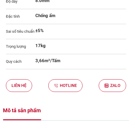
8.0mm
Độ dày
Chống ẩm
Đặc tính
±5%
Sai số tiêu chuẩn
17kg
Trọng lượng
3,66m²/Tấm
Quy cách
LIÊN HỆ
HOTLINE
ZALO
Mô tả sản phẩm