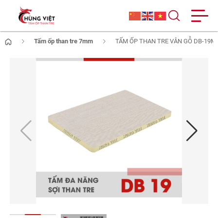
Tấm ốp than tre 7mm
TẤM ỐP THAN TRE VÂN GỖ DB-19M