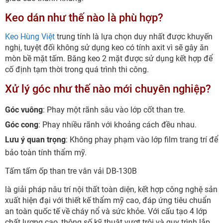
Keo dán như thế nào là phù hợp?
Keo Hùng Việt
trung tính là lựa chọn duy nhất được khuyến
nghị, tuyệt đối không sử dụng keo có tính axit vì sẽ gây ăn
mòn bề mặt tấm. Băng keo 2 mặt được sử dụng kết hợp để
cố định tạm thời trong quá trình thi công.
Xử lý góc như thế nào mới chuyên nghiệp?
Góc vuông
: Phay một rãnh sâu vào lớp cốt than tre.
Góc cong
: Phay nhiều rãnh với khoảng cách đều nhau.
Lưu ý quan trọng
: Không phay phạm vào lớp film trang trí để
bảo toàn tính thẩm mỹ.
Tấm tấm ốp than tre vân vải DB-130B
là giải pháp nâu trí nội thất toàn diện, kết hợp công nghệ sản
xuất hiện đại với thiết kế thẩm mỹ cao, đáp ứng tiêu chuẩn
an toàn quốc tế về cháy nổ và sức khỏe. Với cấu tạo 4 lớp
chất lượng cao, thông số kỹ thuật vượt trội và quy trình lắp