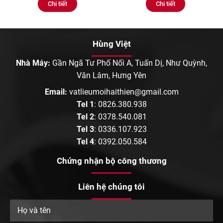
Chi tiết
Chi tiết
Hùng Việt
Nhà Máy:
Gần Ngã Tư Phố Nối A, Tuấn Dị, Như Quỳnh,
Văn Lâm, Hưng Yên
Email:
vatlieumoihaithien@gmail.com
Tel 1
:
0826.380.938
Tel 2
:
0378.540.081
Tel 3
:
0336.107.923
Tel 4
:
0392.050.584
Chứng nhận bộ công thương
Liên hệ chúng tôi