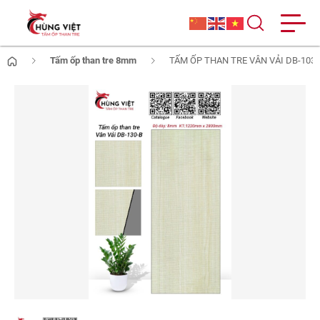
Tấm ốp than tre 8mm
TẤM ỐP THAN TRE VÂN VẢI DB-103