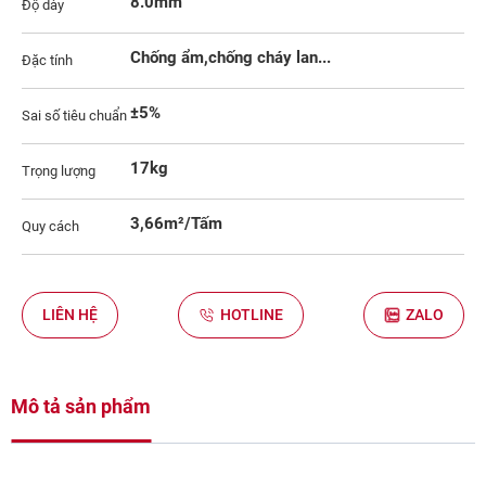
8.0mm
Độ dày
Chống ẩm,chống cháy lan...
Đặc tính
±5%
Sai số tiêu chuẩn
17kg
Trọng lượng
3,66m²/Tấm
Quy cách
LIÊN HỆ
HOTLINE
ZALO
Mô tả sản phẩm