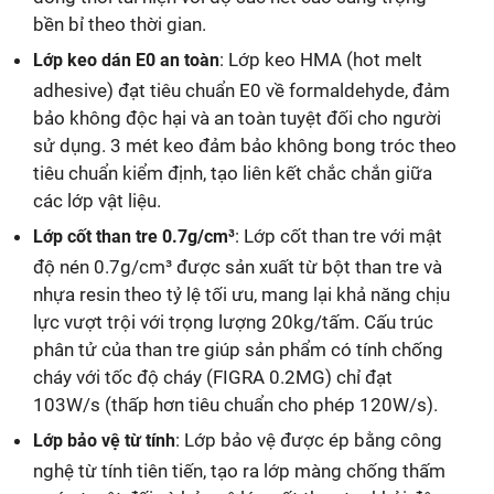
bền bỉ theo thời gian.
: Lớp keo HMA (hot melt
Lớp keo dán E0 an toàn
adhesive) đạt tiêu chuẩn E0 về formaldehyde, đảm
bảo không độc hại và an toàn tuyệt đối cho người
sử dụng. 3 mét keo đảm bảo không bong tróc theo
tiêu chuẩn kiểm định, tạo liên kết chắc chắn giữa
các lớp vật liệu.
: Lớp cốt than tre với mật
Lớp cốt than tre 0.7g/cm³
độ nén 0.7g/cm³ được sản xuất từ bột than tre và
nhựa resin theo tỷ lệ tối ưu, mang lại khả năng chịu
lực vượt trội với trọng lượng 20kg/tấm. Cấu trúc
phân tử của than tre giúp sản phẩm có tính chống
cháy với tốc độ cháy (FIGRA 0.2MG) chỉ đạt
103W/s (thấp hơn tiêu chuẩn cho phép 120W/s).
: Lớp bảo vệ được ép bằng công
Lớp bảo vệ từ tính
nghệ từ tính tiên tiến, tạo ra lớp màng chống thấm