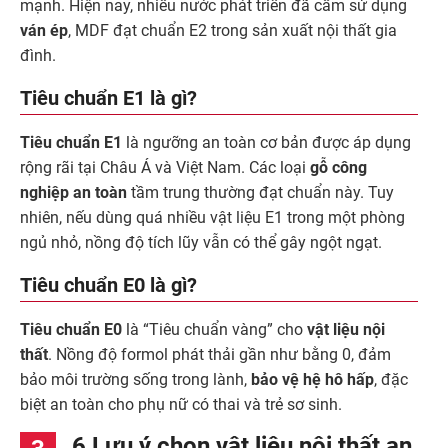
mạnh. Hiện nay, nhiều nước phát triển đã cấm sử dụng
ván ép
, MDF đạt chuẩn E2 trong sản xuất nội thất gia
đình.
Tiêu chuẩn E1 là gì?
Tiêu chuẩn E1
là ngưỡng an toàn cơ bản được áp dụng
rộng rãi tại Châu Á và Việt Nam. Các loại
gỗ công
nghiệp an toàn
tầm trung thường đạt chuẩn này. Tuy
nhiên, nếu dùng quá nhiều vật liệu E1 trong một phòng
ngủ nhỏ, nồng độ tích lũy vẫn có thể gây ngột ngạt.
Tiêu chuẩn E0 là gì?
Tiêu chuẩn E0
là “Tiêu chuẩn vàng” cho
vật liệu nội
thất
. Nồng độ formol phát thải gần như bằng 0, đảm
bảo môi trường sống trong lành,
bảo vệ hệ hô hấp
, đặc
biệt an toàn cho phụ nữ có thai và trẻ sơ sinh.
6 Lưu ý chọn vật liệu nội thất an