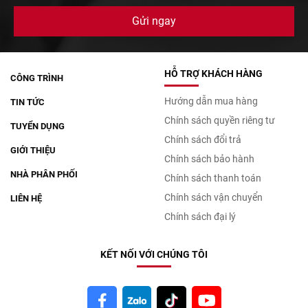
HỖ TRỢ KHÁCH HÀNG
CÔNG TRÌNH
Hướng dẫn mua hàng
TIN TỨC
Chính sách quyền riêng tư
TUYỂN DỤNG
Chính sách đổi trả
GIỚI THIỆU
Chính sách bảo hành
NHÀ PHÂN PHỐI
Chính sách thanh toán
Chính sách vận chuyển
LIÊN HỆ
Chính sách đại lý
KẾT NỐI VỚI CHÚNG TÔI