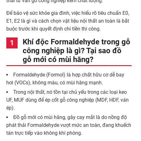
thải từ ván gỗ công nghiệp kém chất lượng.
Để bảo vệ sức khỏe gia đình, việc hiểu rõ tiêu chuẩn E0,
E1, E2 là gì và cách chọn vật liệu nội thất an toàn là bắt
buộc trước khi quyết định chi tiền thi công.
Khí độc Formaldehyde trong gỗ
công nghiệp là gì? Tại sao đồ
gỗ mới có mùi hăng?
Formaldehyde (Formol) là hợp chất hữu cơ dễ bay
hơi (VOCs), không màu, có mùi hăng mạnh.
Trong nội thất, nó tồn tại chủ yếu trong các loại keo
UF, MUF dùng để ép cốt gỗ công nghiệp (MDF, HDF, ván
ép).
Đồ gỗ mới có mùi hăng, gây cay mắt là do nồng độ
phát thải Formaldehyde vượt mức an toàn, đang khuếch
tán trực tiếp vào không khí phòng.