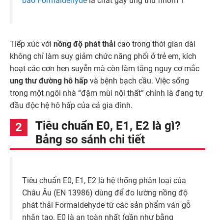
báo Formaldehyde
là chất gây ung thư nhóm 1
Tiếp xúc với
nồng độ phát thải
cao trong thời gian dài
không chỉ làm suy giảm chức năng phổi ở trẻ em, kích
hoạt các cơn hen suyễn mà còn làm tăng nguy cơ mắc
ung thư đường hô hấp
và bệnh bạch cầu. Việc sống
trong một ngôi nhà “đậm mùi nội thất” chính là đang tự
đầu độc hệ hô hấp của cả gia đình.
Tiêu chuẩn E0, E1, E2 là gì?
Bảng so sánh chi tiết
Tiêu chuẩn E0, E1, E2 là hệ thống phân loại của
Châu Âu (EN 13986) dùng để đo lường nồng độ
phát thải Formaldehyde từ các sản phẩm ván gỗ
nhân tạo. E0 là an toàn nhất (gần như bằng