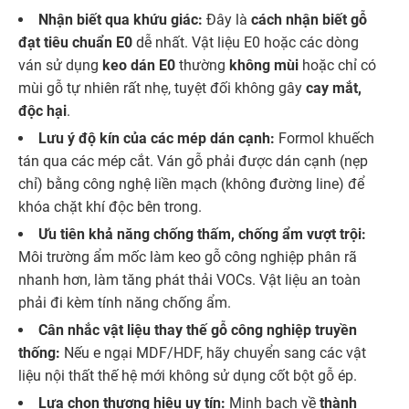
Nhận biết qua khứu giác:
Đây là
cách nhận biết gỗ
đạt tiêu chuẩn E0
dễ nhất. Vật liệu E0 hoặc các dòng
ván sử dụng
keo dán E0
thường
không mùi
hoặc chỉ có
mùi gỗ tự nhiên rất nhẹ, tuyệt đối không gây
cay mắt,
độc hại
.
Lưu ý độ kín của các mép dán cạnh:
Formol khuếch
tán qua các mép cắt. Ván gỗ phải được dán cạnh (nẹp
chỉ) bằng công nghệ liền mạch (không đường line) để
khóa chặt khí độc bên trong.
Ưu tiên khả năng chống thấm, chống ẩm vượt trội:
Môi trường ẩm mốc làm keo gỗ công nghiệp phân rã
nhanh hơn, làm tăng phát thải VOCs. Vật liệu an toàn
phải đi kèm tính năng chống ẩm.
Cân nhắc vật liệu thay thế gỗ công nghiệp truyền
thống:
Nếu e ngại MDF/HDF, hãy chuyển sang các vật
liệu nội thất thế hệ mới không sử dụng cốt bột gỗ ép.
Lựa chọn thương hiệu uy tín:
Minh bạch về
thành