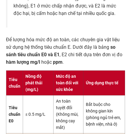
không), E1 ở mức chấp nhận được, và E2 là mức
độc hại, bị cấm hoặc hạn chế tại nhiều quốc gia.
Để lượng hóa mức độ an toàn, các chuyên gia vật liệu
sử dụng hệ thống tiêu chuẩn E. Dưới đây là bảng
so
sánh tiêu chuẩn E0 và E1
, E2 chi tiết dựa trên đơn vị đo
hàm lượng mg/l
hoặc
ppm
.
Nồng độ
Mức độ an
Tiêu
phát thải
toàn đối với
Ứng dụng thực tế
chuẩn
(mg/L)
sức khỏe
An toàn
Bắt buộc cho
Tiêu
tuyệt đối
không gian kín
chuẩn
≤ 0.5 mg/L
(Không mùi,
(phòng ngủ trẻ em,
E0
không cay
bệnh viện, nhà ở)
mắt)