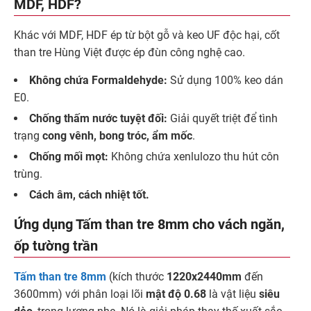
MDF, HDF?
Khác với MDF, HDF ép từ bột gỗ và keo UF độc hại, cốt
than tre Hùng Việt được ép đùn công nghệ cao.
Không chứa Formaldehyde:
Sử dụng 100% keo dán
E0.
Chống thấm nước tuyệt đối:
Giải quyết triệt để tình
trạng
cong vênh, bong tróc, ẩm mốc
.
Chống mối mọt:
Không chứa xenlulozo thu hút côn
trùng.
Cách âm, cách nhiệt tốt.
Ứng dụng Tấm than tre 8mm cho vách ngăn,
ốp tường trần
Tấm than tre 8mm
(kích thước
1220x2440mm
đến
3600mm) với phân loại lõi
mật độ 0.68
là vật liệu
siêu