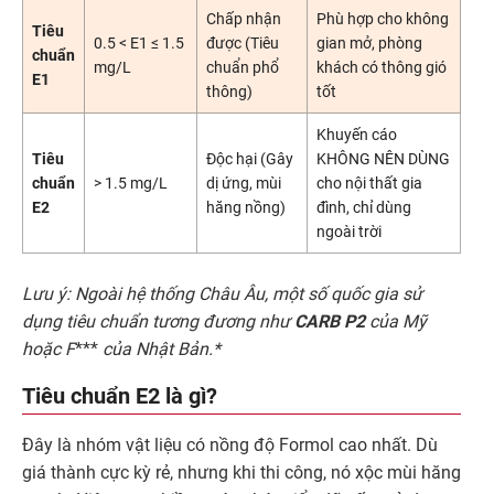
Chấp nhận
Phù hợp cho không
Tiêu
0.5 < E1 ≤ 1.5
được (Tiêu
gian mở, phòng
chuẩn
mg/L
chuẩn phổ
khách có thông gió
E1
thông)
tốt
Khuyến cáo
Tiêu
Độc hại (Gây
KHÔNG NÊN DÙNG
chuẩn
> 1.5 mg/L
dị ứng, mùi
cho nội thất gia
E2
hăng nồng)
đình, chỉ dùng
ngoài trời
Lưu ý: Ngoài hệ thống Châu Âu, một số quốc gia sử
dụng tiêu chuẩn tương đương như
CARB P2
của Mỹ
hoặc F
***
của Nhật Bản.*
Tiêu chuẩn E2 là gì?
Đây là nhóm vật liệu có nồng độ Formol cao nhất. Dù
giá thành cực kỳ rẻ, nhưng khi thi công, nó xộc mùi hăng