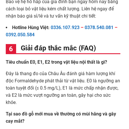
Bảo vệ hệ hô hấp của gia đình bạn ngay hôm nay bằng
cách loại bỏ vật liệu kém chất lượng. Liên hệ ngay để
nhận báo giá sỉ/lẻ và tư vấn kỹ thuật chi tiết:
Hotline Hùng Việt:
0336.107.923
–
0378.540.081
–
0392.050.584
Giải đáp thắc mắc (FAQ)
Tiêu chuẩn E0, E1, E2 trong vật liệu nội thất là gì?
Đây là thang đo của Châu Âu đánh giá hàm lượng khí
độc Formaldehyde phát thải từ vật liệu. E0 là ngưỡng an
toàn tuyệt đối (≤ 0.5 mg/L), E1 là mức chấp nhận được,
và E2 là mức vượt ngưỡng an toàn, gây hại cho sức
khỏe.
Tại sao đồ gỗ mới mua về thường có mùi hăng và gây
cay mắt?