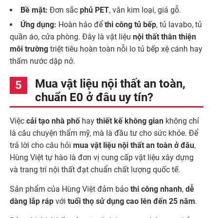
Bề mặt:
Đơn sắc
phủ PET
, vân kim loại, giả gỗ.
Ứng dụng:
Hoàn hảo để
thi công tủ bếp
, tủ lavabo, tủ
quần áo, cửa phòng. Đây là vật liệu
nội thất thân thiện
môi trường
triệt tiêu hoàn toàn nỗi lo tủ bếp xệ cánh hay
thấm nước dập nở.
Mua vật liệu nội thất an toàn,
chuẩn E0 ở đâu uy tín?
Việc
cải tạo nhà phố
hay
thiết kế không gian
không chỉ
là câu chuyện thẩm mỹ, mà là đầu tư cho sức khỏe. Để
trả lời cho câu hỏi
mua vật liệu nội thất an toàn ở đâu
,
Hùng Việt tự hào là đơn vị cung cấp vật liệu xây dựng
và trang trí nội thất đạt chuẩn chất lượng quốc tế.
Sản phẩm của Hùng Việt đảm bảo
thi công nhanh
,
dễ
dàng lắp ráp
với
tuổi thọ sử dụng cao lên đến 25 năm
.