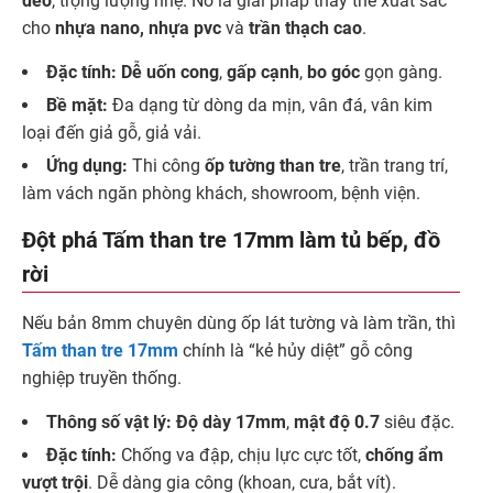
dẻo
, trọng lượng nhẹ. Nó là giải pháp thay thế xuất sắc
cho
nhựa nano, nhựa pvc
và
trần thạch cao
.
Đặc tính:
Dễ uốn cong
,
gấp cạnh
,
bo góc
gọn gàng.
Bề mặt:
Đa dạng từ dòng da mịn, vân đá, vân kim
loại đến giả gỗ, giả vải.
Ứng dụng:
Thi công
ốp tường than tre
, trần trang trí,
làm vách ngăn phòng khách, showroom, bệnh viện.
Đột phá Tấm than tre 17mm làm tủ bếp, đồ
rời
Nếu bản 8mm chuyên dùng ốp lát tường và làm trần, thì
Tấm than tre 17mm
chính là “kẻ hủy diệt” gỗ công
nghiệp truyền thống.
Thông số vật lý:
Độ dày 17mm
,
mật độ 0.7
siêu đặc.
Đặc tính:
Chống va đập, chịu lực cực tốt,
chống ẩm
vượt trội
. Dễ dàng gia công (khoan, cưa, bắt vít).