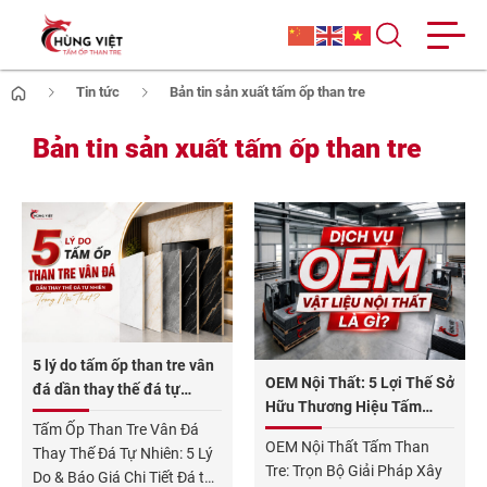
Tin tức
Bản tin sản xuất tấm ốp than tre
Bản tin sản xuất tấm ốp than tre
5 lý do tấm ốp than tre vân
OEM Nội Thất: 5 Lợi Thế Sở
đá dần thay thế đá tự
Hữu Thương Hiệu Tấm
nhiên trong nội thất?
Tấm Ốp Than Tre Vân Đá
Than Tre Riêng
OEM Nội Thất Tấm Than
Thay Thế Đá Tự Nhiên: 5 Lý
Tre: Trọn Bộ Giải Pháp Xây
Do & Báo Giá Chi Tiết Đá tự