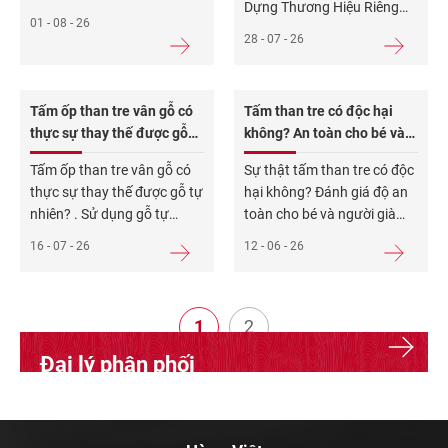
Dựng Thương Hiệu Riêng
nhiên như Marble hay
01 - 08 - 26
Kinh doanh vật liệu xây
Granite từ lâu đã tạo nên
28 - 07 - 26
dựng thương mại đang
nét sang trọng cho vách
bước vào giai đoạn “đỏ lửa”.
phòng khách và sảnh đại
Đại lý phân phối vật liệu xây
sảnh. Tuy nhiên, trọng
Tấm ốp than tre vân gỗ có
Tấm than tre có độc hại
dựng và nhà thầu liên tục bị
lượng nặng gây áp lực lên
thực sự thay thế được gỗ
không? An toàn cho bé và
ép giá, rò rỉ giá nhập gốc
kết cấu tường, chi
tự nhiên?
người già không?
dẫn đến biên lợi
Tấm ốp than tre vân gỗ có
Sự thật tấm than tre có độc
thực sự thay thế được gỗ tự
hại không? Đánh giá độ an
nhiên? . Sử dụng gỗ tự
toàn cho bé và người già
nhiên hay ván ép (MDF,
Nhà mới xây xong thường
16 - 07 - 26
12 - 06 - 26
HDF) trong nội thất luôn đi
nồng nặc mùi hôi nội thất.
kèm rủi ro: mối mọt, cong
Nhiều người lầm tưởng đó
vênh khi ẩm thấp và chi phí
là mùi “mới”, nhưng thực
bảo trì cao. Thị trường vật
1
chất đó là khí thải hóa chất
2
liệu xây dựng đang chuyển
độc hại phát tán từ vật liệu.
Đại lý phân phối
Việc
Đăng ký