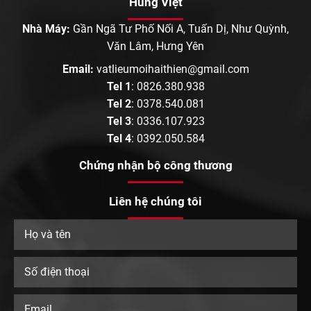
Hùng Việt
Nhà Máy:
Gần Ngã Tư Phố Nối A, Tuấn Dị, Như Quỳnh,
Văn Lâm, Hưng Yên
Email:
vatlieumoihaithien@gmail.com
Tel 1
:
0826.380.938
Tel 2
:
0378.540.081
Tel 3
:
0336.107.923
Tel 4
:
0392.050.584
Chứng nhận bộ công thương
Liên hệ chúng tôi