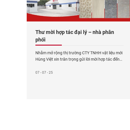
Thư mời hợp tác đại lý – nhà phân
phối
Nhằm mở rộng thị trường CTY TNHH vật liệu mới
Hùng Việt xin trân trọng gửi lời mời hợp tác đến
các đại lý – nhà phân phối sản phẩm tấm ốp
than tre . Với đội ngũ kĩ sư và thợ lành nghề nhà
07 - 07 - 25
máy Hùng Việt sẽ đem đến những sản phẩm
chất lượng