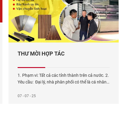
THƯ MỜI HỢP TÁC
1. Phạm vi: Tất cả các tỉnh thành trên cả nước. 2.
Yêu cầu: Đại lý, nhà phân phối có thể là cá nhân,
pháp nhân – Có năng lực tài chính – Có khả
năng thực hiện và bán hàng hiệu quả 3. Sản
07 - 07 - 25
phẩm phân phối: Các đại lý, nhà phân phối có thể
phân