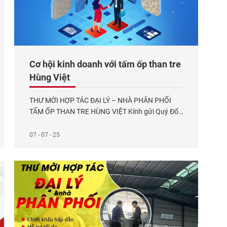
Cơ hội kinh doanh với tấm ốp than tre
Hùng Việt
THƯ MỜI HỢP TÁC ĐẠI LÝ – NHÀ PHÂN PHỐI
TẤM ỐP THAN TRE HÙNG VIỆT Kính gửi Quý Đối
Tác, Công ty TNHH Vật Liệu Mới Hùng Việt tự
hào là nhà sản xuất tiên phong trong lĩnh vực
07 - 07 - 25
tấm ốp than tre tại Việt Nam. Với quy trình sản
xuất hiện đại, chúng