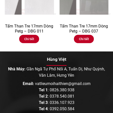
Tấm Than Tre 17mm Dòng
Tấm Than Tre 17mm Dòng
Petg – DBG 011
Petg – DBG 037
Chi tiết
Chi tiết
Hùng Việt
Nhà Máy:
Gần Ngã Tư Phố Nối A, Tuấn Dị, Như Quỳnh,
Văn Lâm, Hưng Yên
Email:
vatlieumoihaithien@gmail.com
Tel 1
:
0826.380.938
Tel 2
:
0378.540.081
Tel 3
:
0336.107.923
Tel 4
:
0392.050.584