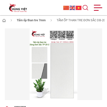
Tấm ốp than tre 7mm
TẤM ỐP THAN TRE ĐƠN SẮC DB-20