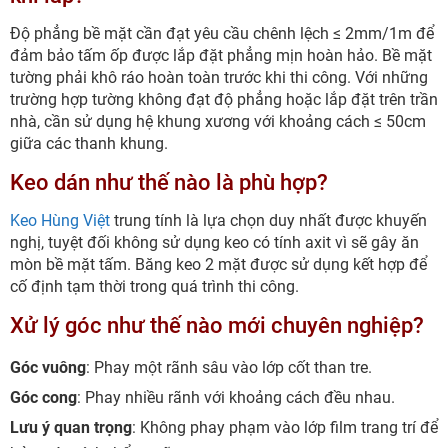
Độ phẳng bề mặt cần đạt yêu cầu chênh lệch ≤ 2mm/1m để
đảm bảo tấm ốp được lắp đặt phẳng mịn hoàn hảo. Bề mặt
tường phải khô ráo hoàn toàn trước khi thi công. Với những
trường hợp tường không đạt độ phẳng hoặc lắp đặt trên trần
nhà, cần sử dụng hệ khung xương với khoảng cách ≤ 50cm
giữa các thanh khung.
Keo dán như thế nào là phù hợp?
Keo Hùng Việt
trung tính là lựa chọn duy nhất được khuyến
nghị, tuyệt đối không sử dụng keo có tính axit vì sẽ gây ăn
mòn bề mặt tấm. Băng keo 2 mặt được sử dụng kết hợp để
cố định tạm thời trong quá trình thi công.
Xử lý góc như thế nào mới chuyên nghiệp?
Góc vuông
: Phay một rãnh sâu vào lớp cốt than tre.
Góc cong
: Phay nhiều rãnh với khoảng cách đều nhau.
Lưu ý quan trọng
: Không phay phạm vào lớp film trang trí để