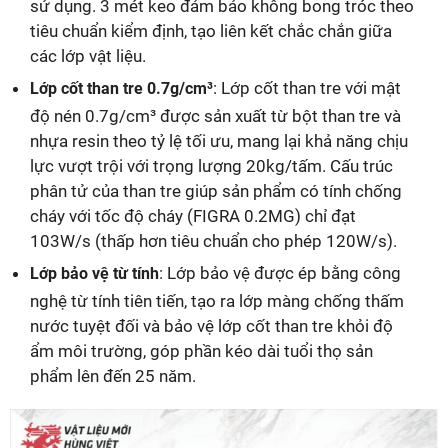
sử dụng. 3 mét keo đảm bảo không bong tróc theo
tiêu chuẩn kiểm định, tạo liên kết chắc chắn giữa
các lớp vật liệu.
: Lớp cốt than tre với mật
Lớp cốt than tre 0.7g/cm³
độ nén 0.7g/cm³ được sản xuất từ bột than tre và
nhựa resin theo tỷ lệ tối ưu, mang lại khả năng chịu
lực vượt trội với trọng lượng 20kg/tấm. Cấu trúc
phân tử của than tre giúp sản phẩm có tính chống
cháy với tốc độ cháy (FIGRA 0.2MG) chỉ đạt
103W/s (thấp hơn tiêu chuẩn cho phép 120W/s).
: Lớp bảo vệ được ép bằng công
Lớp bảo vệ từ tính
nghệ từ tính tiên tiến, tạo ra lớp màng chống thấm
nước tuyệt đối và bảo vệ lớp cốt than tre khỏi độ
ẩm môi trường, góp phần kéo dài tuổi thọ sản
phẩm lên đến 25 năm.