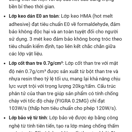
bền bỉ theo thời gian.
: Lớp keo HMA (hot melt
Lớp keo dán E0 an toàn
adhesive) đạt tiêu chuẩn E0 về formaldehyde, đảm
bảo không độc hại và an toàn tuyệt đối cho người
sử dụng. 3 mét keo đảm bảo không bong tróc theo
tiêu chuẩn kiểm định, tạo liên kết chắc chắn giữa
các lớp vật liệu.
: Lớp cốt than tre với mật
Lớp cốt than tre 0.7g/cm³
độ nén 0.7g/cm³ được sản xuất từ bột than tre và
nhựa resin theo tỷ lệ tối ưu, mang lại khả năng chịu
lực vượt trội với trọng lượng 20kg/tấm. Cấu trúc
phân tử của than tre giúp sản phẩm có tính chống
cháy với tốc độ cháy (FIGRA 0.2MG) chỉ đạt
103W/s (thấp hơn tiêu chuẩn cho phép 120W/s).
: Lớp bảo vệ được ép bằng công
Lớp bảo vệ từ tính
nghệ từ tính tiên tiến, tạo ra lớp màng chống thấm