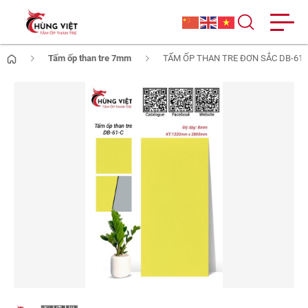
Tấm ốp than tre 7mm
TẤM ỐP THAN TRE ĐƠN SẮC DB-61