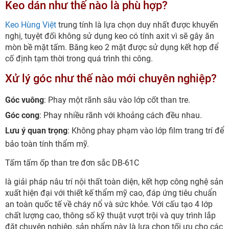
Keo dán như thế nào là phù hợp?
Keo Hùng Việt
trung tính là lựa chọn duy nhất được khuyến
nghị, tuyệt đối không sử dụng keo có tính axit vì sẽ gây ăn
mòn bề mặt tấm. Băng keo 2 mặt được sử dụng kết hợp để
cố định tạm thời trong quá trình thi công.
Xử lý góc như thế nào mới chuyên nghiệp?
Góc vuông
: Phay một rãnh sâu vào lớp cốt than tre.
Góc cong
: Phay nhiều rãnh với khoảng cách đều nhau.
Lưu ý quan trọng
: Không phay phạm vào lớp film trang trí để
bảo toàn tính thẩm mỹ.
Tấm tấm ốp than tre đơn sắc DB-61C
là giải pháp nâu trí nội thất toàn diện, kết hợp công nghệ sản
xuất hiện đại với thiết kế thẩm mỹ cao, đáp ứng tiêu chuẩn
an toàn quốc tế về cháy nổ và sức khỏe. Với cấu tạo 4 lớp
chất lượng cao, thông số kỹ thuật vượt trội và quy trình lắp
đặt chuyên nghiệp, sản phẩm này là lựa chọn tối ưu cho các