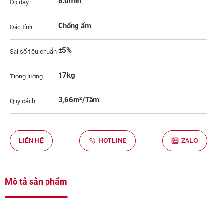
8.0mm
Độ dày
Chống ẩm
Đặc tính
±5%
Sai số tiêu chuẩn
17kg
Trọng lượng
3,66m²/Tấm
Quy cách
LIÊN HỆ
HOTLINE
ZALO
Mô tả sản phẩm