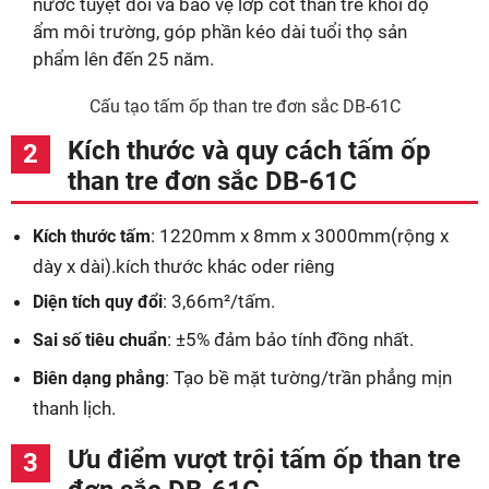
nước tuyệt đối và bảo vệ lớp cốt than tre khỏi độ
ẩm môi trường, góp phần kéo dài tuổi thọ sản
phẩm lên đến 25 năm.
Cấu tạo tấm ốp than tre đơn sắc DB-61C
Kích thước và quy cách tấm ốp
than tre đơn sắc DB-61C
: 1220mm x 8mm x 3000mm(rộng x
Kích thước tấm
dày x dài).kích thước khác oder riêng
: 3,66m²/tấm.
Diện tích quy đổi
: ±5% đảm bảo tính đồng nhất.
Sai số tiêu chuẩn
: Tạo bề mặt tường/trần phẳng mịn
Biên dạng phẳng
thanh lịch.
Ưu điểm vượt trội tấm ốp than tre