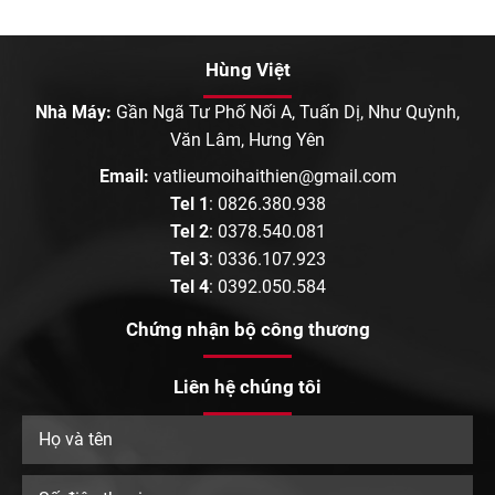
Hùng Việt
Nhà Máy:
Gần Ngã Tư Phố Nối A, Tuấn Dị, Như Quỳnh,
Văn Lâm, Hưng Yên
Email:
vatlieumoihaithien@gmail.com
Tel 1
:
0826.380.938
Tel 2
:
0378.540.081
Tel 3
:
0336.107.923
Tel 4
:
0392.050.584
Chứng nhận bộ công thương
Liên hệ chúng tôi