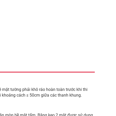
ặt tường phải khô ráo hoàn toàn trước khi thi
ới khoảng cách ≤ 50cm giữa các thanh khung.
gây ăn mòn bề mặt tấm. Băng keo 2 mặt được sử dụng