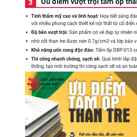
Ưu điểm vượt trội tấm ốp th
Tính thẩm mỹ cao và linh hoạt:
Họa tiết sáng đặ
với nhiều phong cách thiết kế nội thất từ cổ điển 
Độ bền vượt trội:
Sản phẩm có vẻ đẹp tự nhiên nh
nhờ cốt than tre được nén 0.7g/cm3 và lớp bảo vệ
Khả năng uốn cong độc đáo:
Tấm ốp DBP-013 có t
Thi công nhanh chóng, sạch sẽ:
Quá trình lắp đặ
thống, tạo môi trường thi công sạch sẽ và an toà