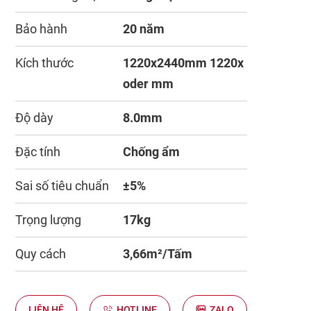
Bảo hành
20 năm
Kích thước
1220x2440mm 1220x
oder mm
Độ dày
8.0mm
Đặc tính
Chống ẩm
Sai số tiêu chuẩn
±5%
Trọng lượng
17kg
Quy cách
3,66m²/Tấm
LIÊN HỆ
HOTLINE
ZALO