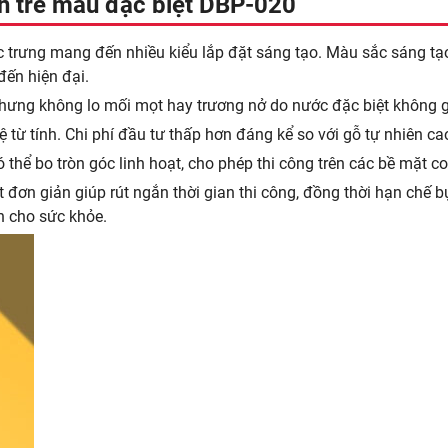
an tre màu đặc biệt DBP-020
c trưng mang đến nhiều kiểu lắp đặt sáng tạo. Màu sắc sáng t
đến hiện đại.
ưng không lo mối mọt hay trương nở do nước đặc biệt không g
 từ tính. Chi phí đầu tư thấp hơn đáng kể so với gỗ tự nhiên cao
hể bo tròn góc linh hoạt, cho phép thi công trên các bề mặt c
t đơn giản giúp rút ngắn thời gian thi công, đồng thời hạn chế 
n cho sức khỏe.