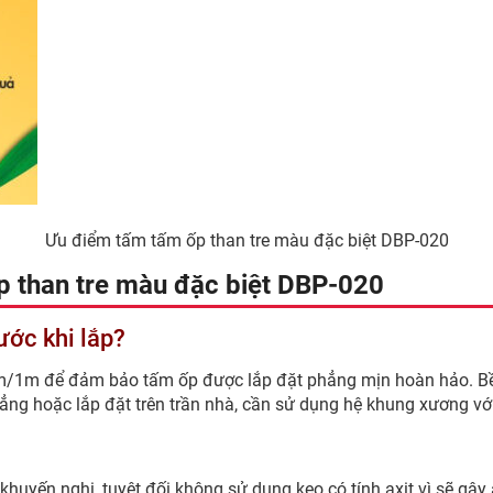
Ưu điểm tấm tấm ốp than tre màu đặc biệt DBP-020
p than tre màu đặc biệt DBP-020
ước khi lắp?
/1m để đảm bảo tấm ốp được lắp đặt phẳng mịn hoàn hảo. Bề m
ẳng hoặc lắp đặt trên trần nhà, cần sử dụng hệ khung xương v
 khuyến nghị, tuyệt đối không sử dụng keo có tính axit vì sẽ 