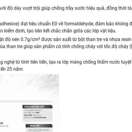
với độ dày vượt trội giúp chống trầy xước hiệu quả, đồng thời tá
adhesive) đạt tiêu chuẩn E0 về formaldehyde, đảm bảo không độ
kiểm định, tạo liên kết chắc chắn giữa các lớp vật liệu.
mật độ nén 0.7g/cm³ được sản xuất từ bột than tre và nhựa resin 
 của than tre giúp sản phẩm có tính chống cháy với tốc độ cháy
 nghệ từ tính tiên tiến, tạo ra lớp màng chống thấm nước tuyệt
 đến 25 năm.