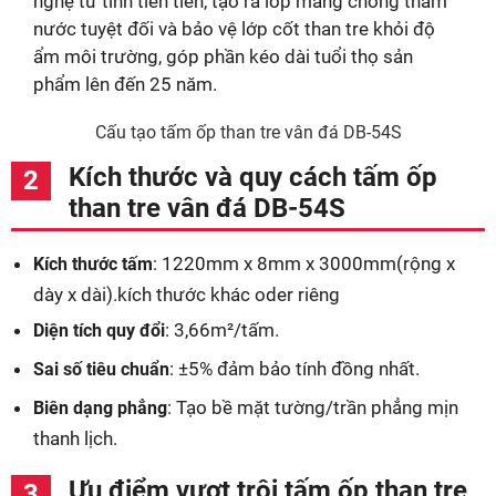
nghệ từ tính tiên tiến, tạo ra lớp màng chống thấm
nước tuyệt đối và bảo vệ lớp cốt than tre khỏi độ
ẩm môi trường, góp phần kéo dài tuổi thọ sản
phẩm lên đến 25 năm.
Cấu tạo tấm ốp than tre vân đá DB-54S
Kích thước và quy cách tấm ốp
than tre vân đá DB-54S
: 1220mm x 8mm x 3000mm(rộng x
Kích thước tấm
dày x dài).kích thước khác oder riêng
: 3,66m²/tấm.
Diện tích quy đổi
: ±5% đảm bảo tính đồng nhất.
Sai số tiêu chuẩn
: Tạo bề mặt tường/trần phẳng mịn
Biên dạng phẳng
thanh lịch.
Ưu điểm vượt trội tấm ốp than tre