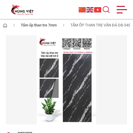
Tấm ốp than tre 7mm
TẤM ỐP THAN TRE VÂN ĐÁ DB-54S