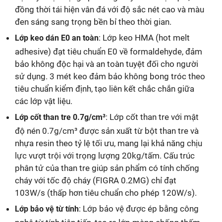
đồng thời tái hiện vân đá với độ sắc nét cao và màu
đen sáng sang trọng bền bỉ theo thời gian.
: Lớp keo HMA (hot melt
Lớp keo dán E0 an toàn
adhesive) đạt tiêu chuẩn E0 về formaldehyde, đảm
bảo không độc hại và an toàn tuyệt đối cho người
sử dụng. 3 mét keo đảm bảo không bong tróc theo
tiêu chuẩn kiểm định, tạo liên kết chắc chắn giữa
các lớp vật liệu.
: Lớp cốt than tre với mật
Lớp cốt than tre 0.7g/cm³
độ nén 0.7g/cm³ được sản xuất từ bột than tre và
nhựa resin theo tỷ lệ tối ưu, mang lại khả năng chịu
lực vượt trội với trọng lượng 20kg/tấm. Cấu trúc
phân tử của than tre giúp sản phẩm có tính chống
cháy với tốc độ cháy (FIGRA 0.2MG) chỉ đạt
103W/s (thấp hơn tiêu chuẩn cho phép 120W/s).
: Lớp bảo vệ được ép bằng công
Lớp bảo vệ từ tính