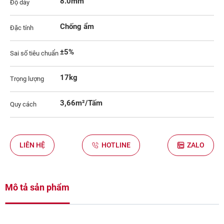
8.0mm
Độ dày
Chống ẩm
Đặc tính
±5%
Sai số tiêu chuẩn
17kg
Trọng lượng
3,66m²/Tấm
Quy cách
LIÊN HỆ
HOTLINE
ZALO
Mô tả sản phẩm