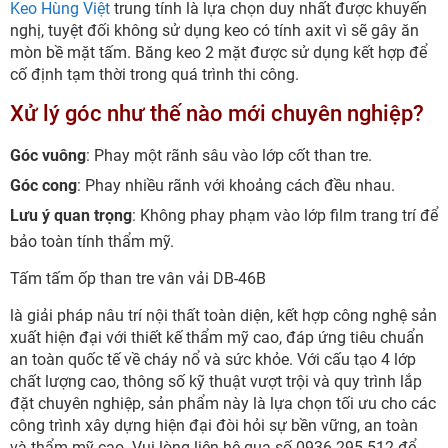
Keo Hùng Việt
trung tính là lựa chọn duy nhất được khuyến
nghị, tuyệt đối không sử dụng keo có tính axit vì sẽ gây ăn
mòn bề mặt tấm. Băng keo 2 mặt được sử dụng kết hợp để
cố định tạm thời trong quá trình thi công.
Xử lý góc như thế nào mới chuyên nghiệp?
Góc vuông
: Phay một rãnh sâu vào lớp cốt than tre.
Góc cong
: Phay nhiều rãnh với khoảng cách đều nhau.
Lưu ý quan trọng
: Không phay phạm vào lớp film trang trí để
bảo toàn tính thẩm mỹ.
Tấm tấm ốp than tre vân vải DB-46B
là giải pháp nâu trí nội thất toàn diện, kết hợp công nghệ sản
xuất hiện đại với thiết kế thẩm mỹ cao, đáp ứng tiêu chuẩn
an toàn quốc tế về cháy nổ và sức khỏe. Với cấu tạo 4 lớp
chất lượng cao, thông số kỹ thuật vượt trội và quy trình lắp
đặt chuyên nghiệp, sản phẩm này là lựa chọn tối ưu cho các
công trình xây dựng hiện đại đòi hỏi sự bền vững, an toàn
và thẩm mỹ cao. Vui lòng liên hệ qua số 0936.295.512 để