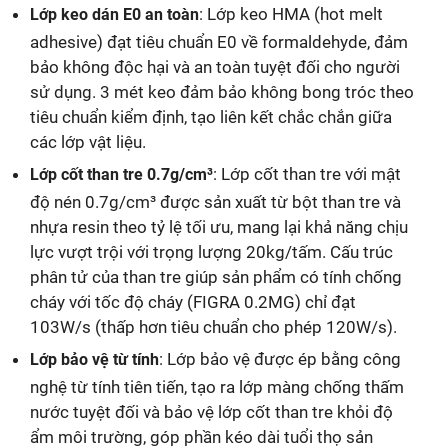
: Lớp keo HMA (hot melt
Lớp keo dán E0 an toàn
adhesive) đạt tiêu chuẩn E0 về formaldehyde, đảm
bảo không độc hại và an toàn tuyệt đối cho người
sử dụng. 3 mét keo đảm bảo không bong tróc theo
tiêu chuẩn kiểm định, tạo liên kết chắc chắn giữa
các lớp vật liệu.
: Lớp cốt than tre với mật
Lớp cốt than tre 0.7g/cm³
độ nén 0.7g/cm³ được sản xuất từ bột than tre và
nhựa resin theo tỷ lệ tối ưu, mang lại khả năng chịu
lực vượt trội với trọng lượng 20kg/tấm. Cấu trúc
phân tử của than tre giúp sản phẩm có tính chống
cháy với tốc độ cháy (FIGRA 0.2MG) chỉ đạt
103W/s (thấp hơn tiêu chuẩn cho phép 120W/s).
: Lớp bảo vệ được ép bằng công
Lớp bảo vệ từ tính
nghệ từ tính tiên tiến, tạo ra lớp màng chống thấm
nước tuyệt đối và bảo vệ lớp cốt than tre khỏi độ
ẩm môi trường, góp phần kéo dài tuổi thọ sản