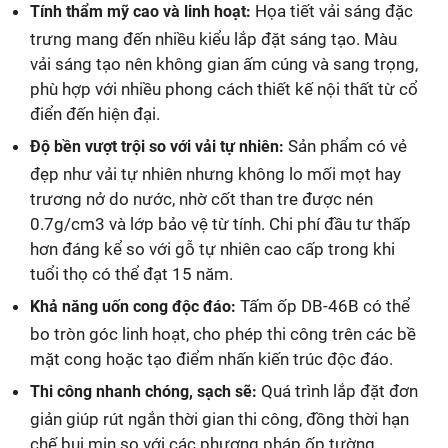
Họa tiết vải sáng đặc
Tính thẩm mỹ cao và linh hoạt:
trưng mang đến nhiều kiểu lắp đặt sáng tạo. Màu
vải sáng tạo nên không gian ấm cúng và sang trọng,
phù hợp với nhiều phong cách thiết kế nội thất từ cổ
điển đến hiện đại.
Sản phẩm có vẻ
Độ bền vượt trội so với vải tự nhiên:
đẹp như vải tự nhiên nhưng không lo mối mọt hay
trương nở do nước, nhờ cốt than tre được nén
0.7g/cm3 và lớp bảo vệ từ tính. Chi phí đầu tư thấp
hơn đáng kể so với gỗ tự nhiên cao cấp trong khi
tuổi thọ có thể đạt 15 năm.
Tấm ốp DB-46B có thể
Khả năng uốn cong độc đáo:
bo tròn góc linh hoạt, cho phép thi công trên các bề
mặt cong hoặc tạo điểm nhấn kiến trúc độc đáo.
Quá trình lắp đặt đơn
Thi công nhanh chóng, sạch sẽ:
giản giúp rút ngắn thời gian thi công, đồng thời hạn
chế bụi mịn so với các phương pháp ốp tường