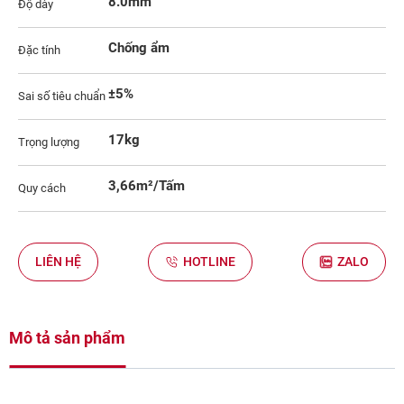
8.0mm
Độ dày
Chống ẩm
Đặc tính
±5%
Sai số tiêu chuẩn
17kg
Trọng lượng
3,66m²/Tấm
Quy cách
LIÊN HỆ
HOTLINE
ZALO
Mô tả sản phẩm