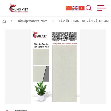
Tấm ốp than tre 7mm
TẤM ỐP THAN TRE VÂN VẢI DB-46B