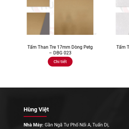
Tấm Than Tre 17mm Dòng Petg
Tấm T
– DBG 023
Chi tiết
Hùng Việt
Nhà Máy:
Gần Ngã Tư Phố Nối A, Tuấn Dị,