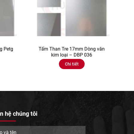
g Petg
Tấm Than Tre 17mm Dòng vân
kim loại – DBP 036
Chi tiết
n hệ chúng tôi