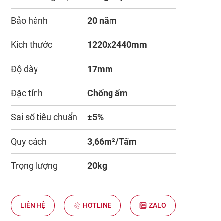
Bảo hành
20 năm
Kích thước
1220x2440mm
Độ dày
17mm
Đặc tính
Chống ẩm
Sai số tiêu chuẩn
±5%
Quy cách
3,66m²/Tấm
Trọng lượng
20kg
LIÊN HỆ
HOTLINE
ZALO