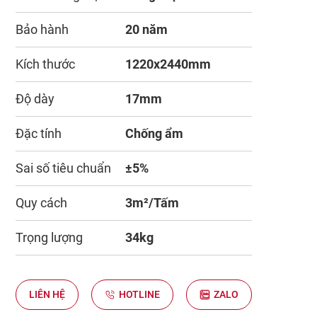
Bảo hành
20 năm
Kích thước
1220x2440mm
Độ dày
17mm
Đặc tính
Chống ẩm
Sai số tiêu chuẩn
±5%
Quy cách
3m²/Tấm
Trọng lượng
34kg
LIÊN HỆ
HOTLINE
ZALO