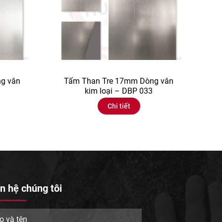
g vân
Tấm Than Tre 17mm Dòng vân
kim loại – DBP 033
Chi tiết
n hệ chúng tôi