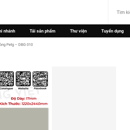
hi nhánh
Tải sản phẩm
Thư viện
Tuyển dụng
òng Petg – DBG 010