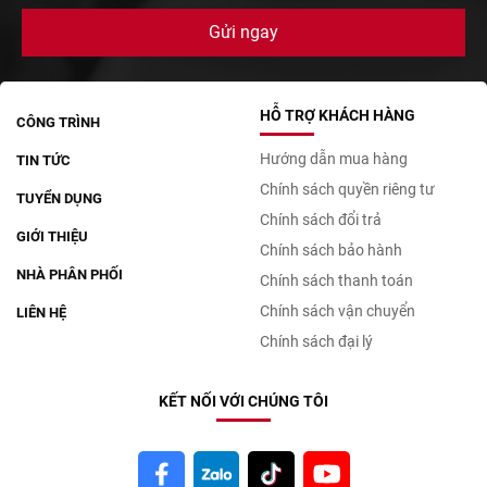
HỖ TRỢ KHÁCH HÀNG
CÔNG TRÌNH
Hướng dẫn mua hàng
TIN TỨC
Chính sách quyền riêng tư
TUYỂN DỤNG
Chính sách đổi trả
GIỚI THIỆU
Chính sách bảo hành
NHÀ PHÂN PHỐI
Chính sách thanh toán
Chính sách vận chuyển
LIÊN HỆ
Chính sách đại lý
KẾT NỐI VỚI CHÚNG TÔI