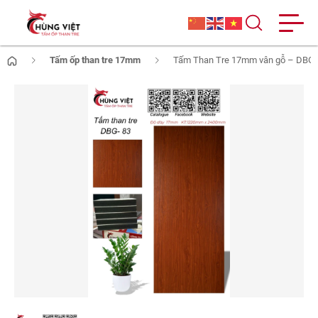
Tấm ốp than tre 17mm
Tấm Than Tre 17mm vân gỗ – DBG 