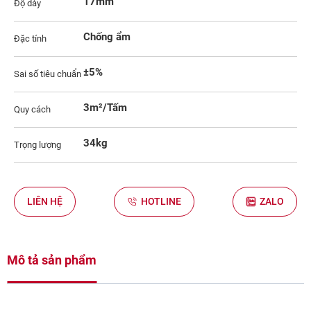
17mm
Độ dày
Chống ẩm
Đặc tính
±5%
Sai số tiêu chuẩn
3m²/Tấm
Quy cách
34kg
Trọng lượng
LIÊN HỆ
HOTLINE
ZALO
Mô tả sản phẩm