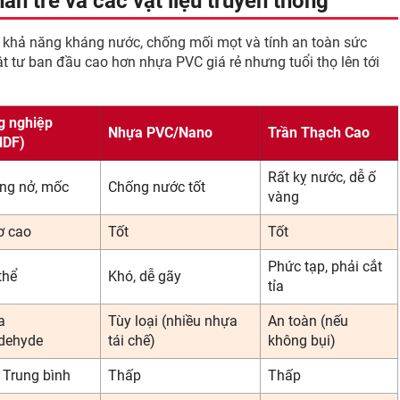
n tre và các vật liệu truyền thống
về khả năng kháng nước, chống mối mọt và tính an toàn sức
t tư ban đầu cao hơn nhựa PVC giá rẻ nhưng tuổi thọ lên tới
g nghiệp
Nhựa PVC/Nano
Trần Thạch Cao
HDF)
Rất kỵ nước, dễ ố
ơng nở, mốc
Chống nước tốt
vàng
ơ cao
Tốt
Tốt
Phức tạp, phải cắt
thể
Khó, dễ gãy
tỉa
a
Tùy loại (nhiều nhựa
An toàn (nếu
dehyde
tái chế)
không bụi)
 Trung bình
Thấp
Thấp