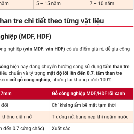
 năm
5 – 15 năm
7 – 10 năm
an tre chi tiết theo từng vật liệu
nghiệp (MDF, HDF)
ông nghiệp (
ván MDF
,
ván HDF
) có ưu điểm giá rẻ, dễ gia công
 công
hiện nay đang chuyển hướng sang sử dụng
tấm than tre
tiêu chuẩn và tỷ trọng
mật độ lõi lên đến 0.7
,
tấm than tre
a kém
cốt gỗ công nghiệp
, nhưng lại kháng nước 100%.
 17mm
Gỗ công nghiệp MDF/HDF lõi xanh
 đối
Chỉ kháng ẩm bề mặt tạm thời
 không giãn nở
Trương nở, bung nẹp khi ngâm nước
ên đến 0.7 cứng chắc)
Xuất sắc