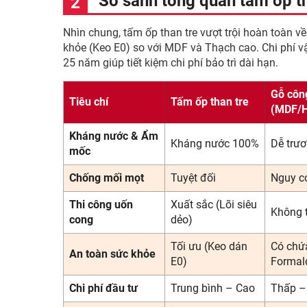
So sánh tổng quan tấm ốp tha
Nhìn chung, tấm ốp than tre vượt trội hoàn toàn 
khỏe (Keo E0) so với MDF và Thạch cao. Chi phí vậ
25 năm giúp tiết kiệm chi phí bảo trì dài hạn.
Gỗ côn
Tiêu chí
Tấm ốp than tre
(MDF/
Kháng nước & Ẩm
Kháng nước 100%
Dễ trư
mốc
Chống mối mọt
Tuyệt đối
Nguy c
Thi công uốn
Xuất sắc (Lõi siêu
Không 
cong
dẻo)
Tối ưu (Keo dán
Có chứ
An toàn sức khỏe
E0)
Formal
Chi phí đầu tư
Trung bình – Cao
Thấp –