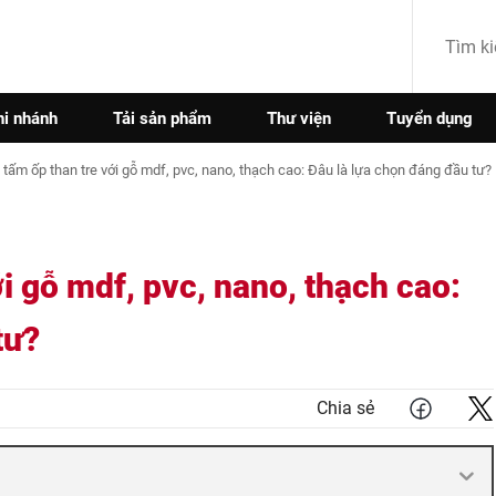
hi nhánh
Tải sản phẩm
Thư viện
Tuyển dụng
tấm ốp than tre với gỗ mdf, pvc, nano, thạch cao: Đâu là lựa chọn đáng đầu tư?
i gỗ mdf, pvc, nano, thạch cao:
tư?
Chia sẻ