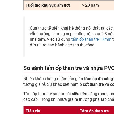
Tuổi thọ khu vực ẩm ướt
> 20 năm
Qua thực tế triển khai hệ thống nội thất tại 
vẫn thường bị bung nẹp, phồng rộp sau 2-3 nă
nhà tắm. Việc sử dụng
tấm ốp than tre 17mm
t
đứt rủi ro bảo hành cho thợ thi công.
So sánh tấm ốp than tre và nhựa PV
Nhiều khách hàng nhầm lẫn giữa
tấm ốp đa năng 
tường giá rẻ. Sự khác biệt nằm ở
cốt than tre
và
c
Tấm ốp than tre sở hữu
lõi siêu dẻo
cùng màng bảo
cao cấp. Trong khi nhựa giá rẻ thường pha tạp chấ
Tiêu chí
Tấm ốp than tre