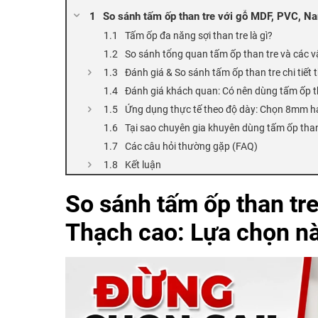
So sánh tấm ốp than tre với gỗ MDF, PVC, Na
Tấm ốp đa năng sợi than tre là gì?
So sánh tổng quan tấm ốp than tre và các vậ
Đánh giá & So sánh tấm ốp than tre chi tiết t
Đánh giá khách quan: Có nên dùng tấm ốp t
Ứng dụng thực tế theo độ dày: Chọn 8mm 
Tại sao chuyên gia khuyên dùng tấm ốp than
Các câu hỏi thường gặp (FAQ)
Kết luận
So sánh tấm ốp than tr
Thạch cao: Lựa chọn nà