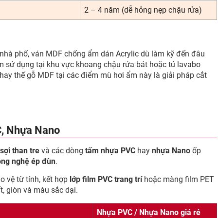
2 – 4 năm (dễ hỏng nẹp chậu rửa)
các nhà phố, ván MDF chống ẩm dán Acrylic dù làm kỹ đến đâu
m sử dụng tại khu vực khoang chậu rửa bát hoặc tủ lavabo
hay thế gỗ MDF tại các điểm mù hơi ẩm này là giải pháp cắt
C, Nhựa Nano
sợi than tre
và các dòng
tấm nhựa PVC
hay
nhựa Nano
ốp
ông nghệ ép đùn
.
 vệ từ tính, kết hợp
lớp film PVC trang trí
hoặc màng film PET
t, giòn và màu sắc dại.
Nhựa PVC / Nhựa Nano giá rẻ