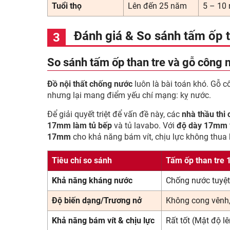
Tuổi thọ
Lên đến 25 năm
5 – 10
Đánh giá & So sánh tấm ốp th
So sánh tấm ốp than tre và gỗ công 
Đồ nội thất chống nước
luôn là bài toán khó. Gỗ c
nhưng lại mang điểm yếu chí mạng: kỵ nước.
Để giải quyết triệt để vấn đề này, các
nhà thầu thi
17mm làm tủ bếp
và tủ lavabo. Với
độ dày 17mm
17mm
cho khả năng bám vít, chịu lực không thu
Tiêu chí so sánh
Tấm ốp than tre
Khả năng kháng nước
Chống nước tuyệt
Độ biến dạng/Trương nở
Không cong vênh,
Khả năng bám vít & chịu lực
Rất tốt (Mật độ l