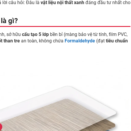
ả lời câu hỏi: Đâu là
vật liệu nội thất xanh
đáng đầu tư nhất cho
là gì?
anh, sở hữu
cấu tạo 5 lớp
bền bỉ (màng bảo vệ từ tính, film PVC,
t than tre
an toàn, không chứa
Formaldehyde
(đạt
tiêu chuẩn