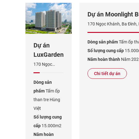
Dự án Moonlight B
170 Ngọc Khánh, Ba Đình, 
Dòng sản phẩm
Tấm ốp tha
Dự án
Số lượng cung cấp
15.00
LuxGarden
Năm hoàn thành
Năm 202
170 Ngọc
Khánh, Ba
Chi tiết dự án
Đình, Hà Nội.
Dòng sản
phẩm
Tấm ốp
than tre Hùng
Việt
Số lượng cung
cấp
15.000m2
Năm hoàn