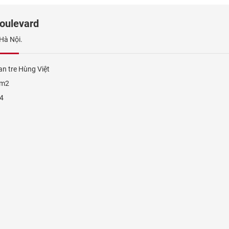
oulevard
Hà Nội.
n tre Hùng Việt
0m2
4