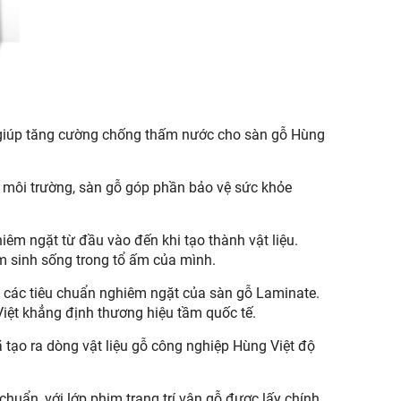
ệt giúp tăng cường chống thấm nước cho sàn gỗ Hùng
ới môi trường, sàn gỗ góp phần bảo vệ sức khỏe
êm ngặt từ đầu vào đến khi tạo thành vật liệu.
m sinh sống trong tổ ấm của mình.
o các tiêu chuẩn nghiêm ngặt của sàn gỗ Laminate.
iệt khẳng định thương hiệu tầm quốc tế.
 tạo ra dòng vật liệu gỗ công nghiệp Hùng Việt độ
huẩn, với lớp phim trang trí vân gỗ được lấy chính