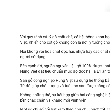
Với quy trình xử lý gỗ chặt chẽ, có hệ thống khoa
Việt. Khiến cho cốt gỗ không còn là nơi lý tưởng ch
Nói không với hóa chất độc hại, nhựa hay các chất c
người sử dụng.
Bên cạnh đó, nguồn nguyên liệu gỗ 100% được khai t
Hùng Việt đạt tiêu chuẩn mức độ độc hại là E1 an 
Sàn gỗ công nghiệp Hùng Việt sử dụng hệ thống bảo
Từ đó giúp chất lượng và tuổi thọ sàn được nâng c
Không những thế, sự kết hợp giữa hai công nghệ hiệ
bền chắc chắn và kháng mối vĩnh viễn.
Một số chỉ số nổi bật kèm theo như chịu nước tốt, c