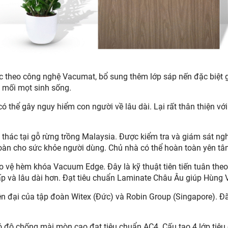
 học theo công nghệ Vacumat, bổ sung thêm lớp sáp nến đặc bi
o mối mọt sinh sống.
ó thể gây nguy hiểm con người về lâu dài. Lại rất thân thiện v
hác tại gỗ rừng trồng Malaysia. Được kiểm tra và giám sát nghi
toàn cho sức khỏe người dùng. Chủ nhà có thể hoàn toàn yên tâ
 vệ hèm khóa Vacuum Edge. Đây là kỹ thuật tiên tiến tuân the
ấp và lâu dài hơn. Đạt tiêu chuẩn Laminate Châu Âu giúp Hùng V
n đại của tập đoàn Witex (Đức) và Robin Group (Singapore). Đã
ó độ chống mài mòn cao đạt tiêu chuẩn AC4. Cấu tạo 4 lớp tiêu c